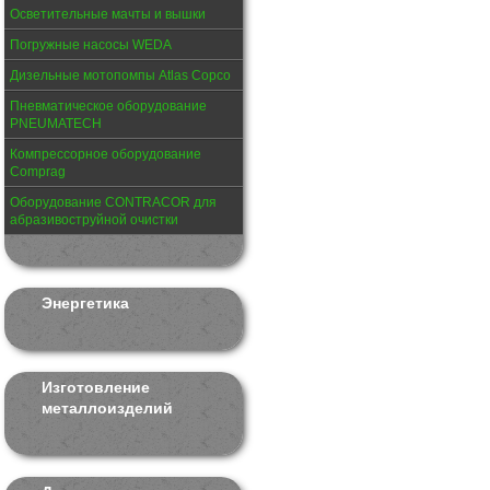
Осветительные мачты и вышки
Погружные насосы WEDA
Дизельные мотопомпы Atlas Copco
Пневматическое оборудование
PNEUMATECH
Компрессорное оборудование
Comprag
Оборудование CONTRACOR для
абразивоструйной очистки
Энергетика
Изготовление
металлоизделий