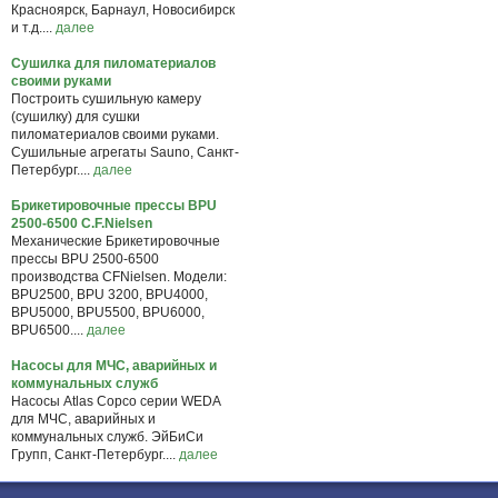
Красноярск, Барнаул, Новосибирск
и т.д....
далее
Сушилка для пиломатериалов
своими руками
Построить сушильную камеру
(сушилку) для сушки
пиломатериалов своими руками.
Сушильные агрегаты Sauno, Санкт-
Петербург....
далее
Брикетировочные прессы BPU
2500-6500 C.F.Nielsen
Механические Брикетировочные
прессы BPU 2500-6500
производства CFNielsen. Модели:
BPU2500, BPU 3200, BPU4000,
BPU5000, BPU5500, BPU6000,
BPU6500....
далее
Насосы для МЧС, аварийных и
коммунальных служб
Насосы Atlas Copco серии WEDA
для МЧС, аварийных и
коммунальных служб. ЭйБиСи
Групп, Санкт-Петербург....
далее