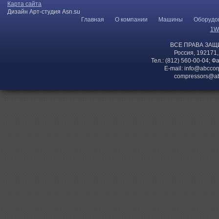
Карта сайта
Дизайн Арт-студия Asn.su
Главная
О компании
Машины
Оборудо
1W
ВСЕ ПРАВА ЗАЩ
Россия, 192171,
Тел.: (812) 560-00-04; Ф
E-mail:
info@abccor
compressors@ab