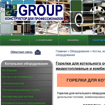
ГЛАВНАЯ
О КОМПАНИИ
МАШИНЫ
ОБОРУДО
Главная
»
Оборудование
»
Котлы, к
Обратная связь
оборудования
Горелки для котельного 
Котельное оборудование
жидкотопливные и комб
Котельные
Котлы и котлоагрегаты
ГОРЕЛКИ ДЛЯ К
Теплогенератор
Теплоизолированные трубы
Горелки для котельного оборудо
Автоматика для котлов
дизельном топливе, комбинирован
Вспомогательное оборудование