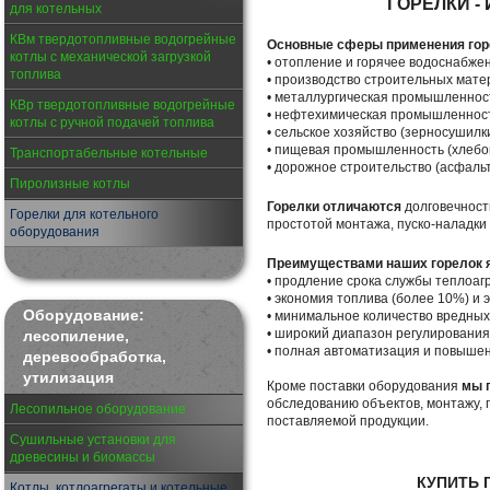
ГОРЕЛКИ 
для котельных
КВм твердотопливные водогрейные
Основные сферы применения гор
котлы с механической загрузкой
• отопление и горячее водоснабже
топлива
• производство строительных мате
• металлургическая промышленност
КВр твердотопливные водогрейные
• нефтехимическая промышленност
котлы с ручной подачей топлива
• сельское хозяйство (зерносушилки
• пищевая промышленность (хлебо
Транспортабельные котельные
• дорожное строительство (асфаль
Пиролизные котлы
Горелки отличаются
долговечност
Горелки для котельного
простотой монтажа, пуско-наладки
оборудования
Преимуществами наших горелок 
• продление срока службы теплоагр
• экономия топлива (более 10%) и 
Оборудование:
• минимальное количество вредных 
• широкий диапазон регулирования
лесопиление,
• полная автоматизация и повышен
деревообработка,
утилизация
Кроме поставки оборудования
мы 
обследованию объектов, монтажу, 
Лесопильное оборудование
поставляемой продукции.
Сушильные установки для
древесины и биомассы
КУПИТЬ 
Котлы, котлоагрегаты и котельные