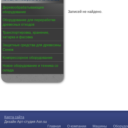
Деревообрабатывающее
Записей не найдено.
оборудование
Оборудование для переработки
древесных отходов
Транспортировка, хранение,
затарка и фасовка
Защитные средства для древесины
Сенеж
Компрессорное оборудование
Новое оборудование и техника со
склада
Карта сайта
Дизайн Арт-студия Asn.su
Главная
О компании
Машины
Оборудо