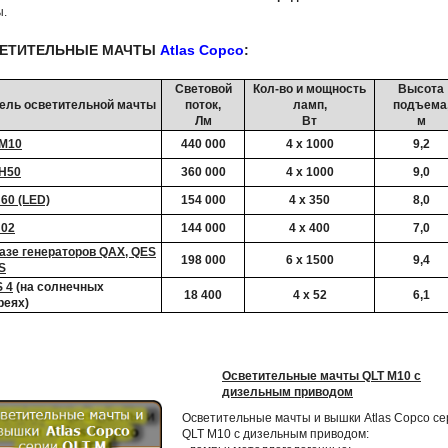
ы.
ЕТИТЕЛЬНЫЕ МАЧТЫ
Atlas Copco
:
Световой
Кол-во и мощность
Высота
ель осветительной мачты
поток,
ламп,
подъема
Лм
Вт
м
 M10
440 000
4 х 1000
9,2
 H50
360 000
4 х 1000
9,0
60 (LED)
154 000
4 х 350
8,0
 02
144 000
4 х 400
7,0
азе генераторов QAX, QES
198 000
6 х 1500
9,4
S
 4
(
на солнечных
18 400
4 х 52
6,1
реях
)
Осветительные мачты QLT M10 с
дизельным приводом
Осветительные мачты и вышки Atlas Copco се
QLT M10 с дизельным приводом: