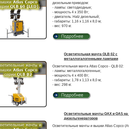
дизельным приводом:
- лампы: светодиодные;
- мощность 4 х 350 Вт;
- двигатель: Hatz дизельный;
- габариты: 1,16 х 1,16 х 8,0 м;
- вес: 970 кг.
Осветительная мачта QLB 02 с
металлогалогенными лампами
Осветительная мачта Atlas Copco - QLB 02:
- лампы: металлогалогенные;
- мощность 4 х 400 Вт;
- габариты: 1,78 х 1,13 х 8,0 м;
- вес: 298 кг.
Осветительные мачты QAX и QAS на 
дизельгенераторов
Осветительные мачты и вышки Atlas Copco (А