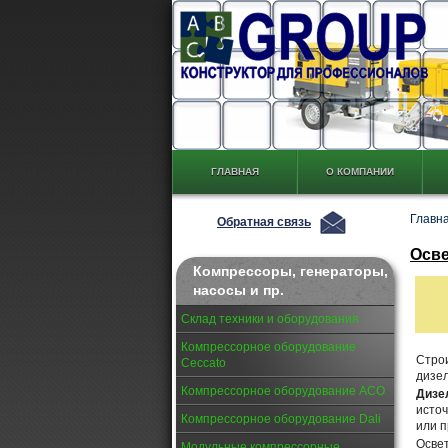
ГЛАВНАЯ
О КОМПАНИИ
Главн
Обратная связь
Осве
Компрессоры, генераторы,
насосы и пр.
Склад техники и оборудования
Компрессорное оборудование
Стро
Ceccato
дизел
Компрессорное оборудование АСО
Дизе
исто
Компрессорное оборудование Dali
или п
Осве
Модульные компрессорные