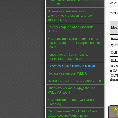
мачт
станции
Дизельные, бензиновые и
ОСВ
электрические строительные
компрессоры
Компрессорное оборудование
Мод
BERG
QLT
Компрессоры с приводом от вала
отбора мощности, компрессорные
QLT
блоки
QLB 
Генераторы - бензиновые,
дизельные, сварочные
QLB
Осветительные мачты и вышки
На б
и QA
Погружные насосы WEDA
QLTS
бата
Дизельные мотопомпы Atlas Copco
Пневматическое оборудование
PNEUMATECH
Компрессорное оборудование
Comprag
Оборудование CONTRACOR для
абразивоструйной очистки