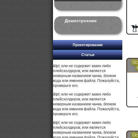
Домостроение
Проектирование
Статьи
&tpl; или не содержит каких-либо
плейсхолдеров, или является
неверным названием чанка, блоком
кода или именем файла. Пожалуйста,
проверьте его.
&tpl; или не содержит каких-либо
плейсхолдеров, или является
неверным названием чанка, блоком
кода или именем файла. Пожалуйста,
проверьте его.
&tpl; или не содержит каких-либо
плейсхолдеров, или является
неверным названием чанка, блоком
кода или именем файла. Пожалуйста,