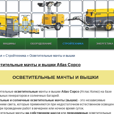
МАШИНЫ
ОБОРУДОВАНИЕ
СТРОЙТЕХНИКА
ЭНЕРГЕТИКА
ая
»
Стройтехника
»
Осветительные мачты и вышки
тительные мачты и вышки Atlas Copco
ОСВЕТИТЕЛЬНЫЕ МАЧТЫ И ВЫШКИ
ительные
осветительные
мачты и вышки
Atlas Copco
(Атлас Копко) на базе
ьных генераторов и солнечных батарей.
льные и солнечные осветительные мачты
(
вышки
) - это независимые
чники света, которые применяются при недостаточном естественном освеще
ри проведении работ в вечернее или ночное время суток.
тительные мачты
на собственном шасси
или
передвижные
осветительные