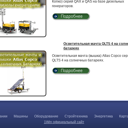
Копко) серий QAX и QAS на базе дизельных
генераторов.
Осветительная мачта QLTS 4 на сол
батареях
Осветительная мачта (вышка) Atlas Copco се
QLTS 4 на солнечных батареях.
ании
Машины
Оборудование
Стройтехника
Энергетика
Карт
1Win официальный сайт