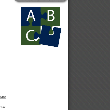
генератором
Дизельные электрогенераторы от
10 до 1000 кВт
Погружные насосы WEDA, Atlas
Copco
Промышленные погружные
грязевые насосы WEDA
Насосы для коммунального
хозяйства
базе
тлас