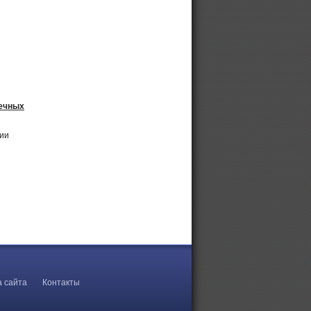
нечных
рии
а сайта
Контакты