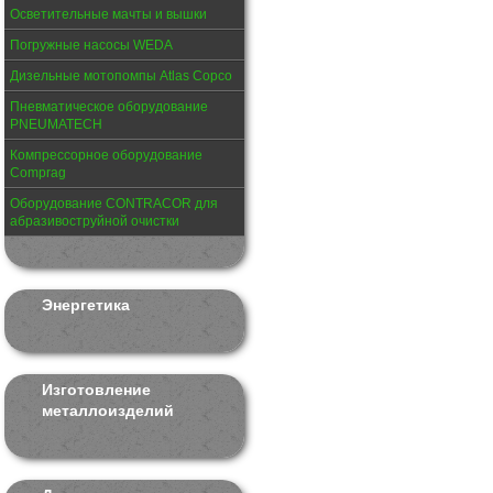
Осветительные мачты и вышки
Погружные насосы WEDA
Дизельные мотопомпы Atlas Copco
Пневматическое оборудование
PNEUMATECH
Компрессорное оборудование
Comprag
Оборудование CONTRACOR для
абразивоструйной очистки
Энергетика
Изготовление
металлоизделий