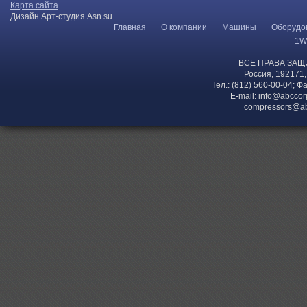
Карта сайта
Дизайн Арт-студия Asn.su
Главная
О компании
Машины
Оборудо
1W
ВСЕ ПРАВА ЗАЩ
Россия, 192171,
Тел.: (812) 560-00-04; Ф
E-mail:
info@abccor
compressors@ab