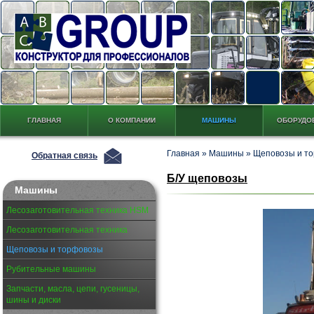
ГЛАВНАЯ
О КОМПАНИИ
МАШИНЫ
ОБОРУДО
Главная
»
Машины
»
Щеповозы и т
Обратная связь
Б/У щеповозы
Машины
Лесозаготовительная техника HSM
Лесозаготовительная техника
Щеповозы и торфовозы
Рубительные машины
Запчасти, масла, цепи, гусеницы,
шины и диски