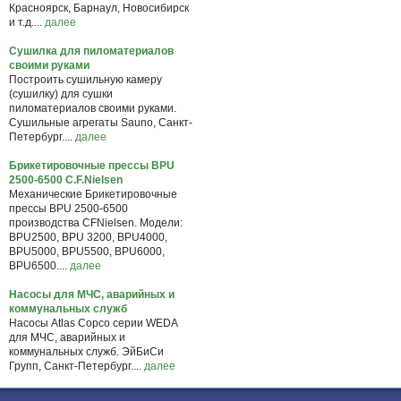
Красноярск, Барнаул, Новосибирск
и т.д....
далее
Сушилка для пиломатериалов
своими руками
Построить сушильную камеру
(сушилку) для сушки
пиломатериалов своими руками.
Сушильные агрегаты Sauno, Санкт-
Петербург....
далее
Брикетировочные прессы BPU
2500-6500 C.F.Nielsen
Механические Брикетировочные
прессы BPU 2500-6500
производства CFNielsen. Модели:
BPU2500, BPU 3200, BPU4000,
BPU5000, BPU5500, BPU6000,
BPU6500....
далее
Насосы для МЧС, аварийных и
коммунальных служб
Насосы Atlas Copco серии WEDA
для МЧС, аварийных и
коммунальных служб. ЭйБиСи
Групп, Санкт-Петербург....
далее