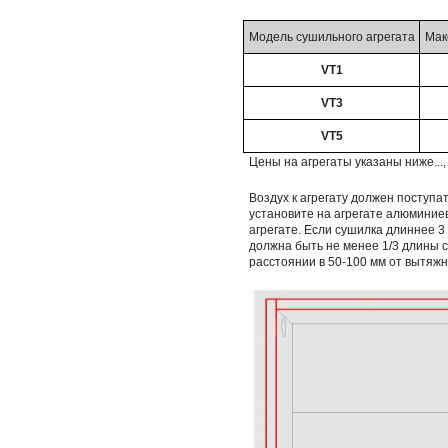
Модель сушильного агрегата
Мак
VT1
VT3
VT5
Цены на агрегаты указаны ниже...,
Воздух к агрегату должен поступат
установите на агрегате алюминие
агрегате. Если сушилка длиннее 3 
должна быть не менее 1/3 длины с
расстоянии в 50-100 мм от вытяжно