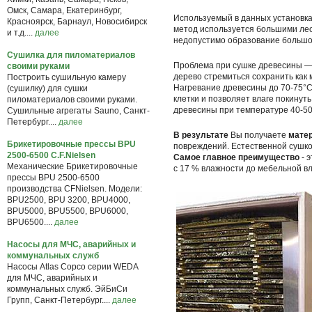
Омск, Самара, Екатеринбург,
Используемый в данных установка
Красноярск, Барнаул, Новосибирск
метод используется большими лес
и т.д....
далее
недопустимо образование большог
Сушилка для пиломатериалов
Проблема при сушке древесины — 
своими руками
дерево стремиться сохранить как 
Построить сушильную камеру
Нагревание древесины до 70-75°C
(сушилку) для сушки
клетки и позволяет влаге покину
пиломатериалов своими руками.
древесины при температуре 40-50
Сушильные агрегаты Sauno, Санкт-
Петербург....
далее
В результате
Вы получаете
матер
Брикетировочные прессы BPU
повреждений. Естественной сушко
2500-6500 C.F.Nielsen
Самое главное преимущество
- 
Механические Брикетировочные
с 17 % влажности до мебельной в
прессы BPU 2500-6500
производства CFNielsen. Модели:
BPU2500, BPU 3200, BPU4000,
BPU5000, BPU5500, BPU6000,
BPU6500....
далее
Насосы для МЧС, аварийных и
коммунальных служб
Насосы Atlas Copco серии WEDA
для МЧС, аварийных и
коммунальных служб. ЭйБиСи
Групп, Санкт-Петербург....
далее