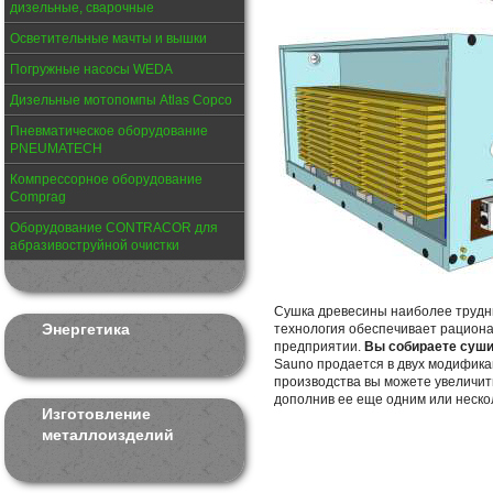
дизельные, сварочные
Осветительные мачты и вышки
Погружные насосы WEDA
Дизельные мотопомпы Atlas Copco
Пневматическое оборудование
PNEUMATECH
Компрессорное оборудование
Comprag
Оборудование CONTRACOR для
абразивоструйной очистки
Сушка древесины наиболее трудн
Энергетика
технология обеспечивает рациона
предприятии.
Вы собираете суши
Sauno продается в двух модифика
производства вы можете увеличит
дополнив ее еще одним или неск
Изготовление
металлоизделий