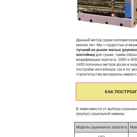
Данный метод сушки пиломатериа
многих лет. Мы с гордостью утве
лучший на рынке малых дерево
контейнер
для сушки, таким обра
модификации агрегата: 2000 и 400
1400 погонных метров доски в нед
постройке контейнера так и по эк
строительства материалы имеются
КАК ПОСТРО
В зависимости от выбора сушильн
(корпус) сушильной камеры.
Модель сушильного агрегата
Мак