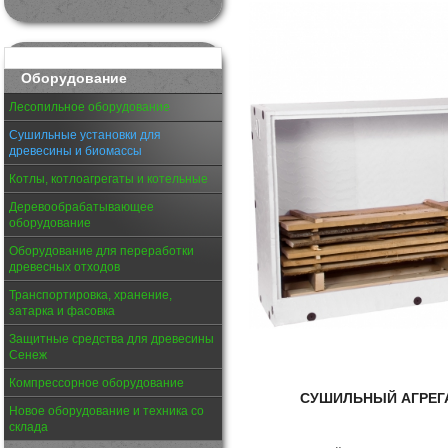
Оборудование
Лесопильное оборудование
Сушильные установки для
древесины и биомассы
Котлы, котлоагрегаты и котельные
Деревообрабатывающее
оборудование
Оборудование для переработки
древесных отходов
Транспортировка, хранение,
затарка и фасовка
Защитные средства для древесины
Сенеж
Компрессорное оборудование
СУШИЛЬНЫЙ АГРЕГ
Новое оборудование и техника со
склада