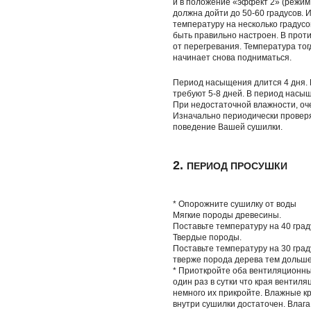
и в положение «эффект 2» (режим 
должна дойти до 50-60 градусов. 
температуру на несколько градусо
быть правильно настроен. В прот
от перегревания. Температура тог
начинает снова подниматься.
Период насыщения длится 4 дня. 
требуют 5-8 дней. В период насы
При недостаточной влажности, оче
Изначально периодически проверя
поведение Вашей сушилки.
2.
ПЕРИОД ПРОСУШКИ
* Опорожните сушилку от воды
Мягкие породы древесины.
Поставьте температуру на 40 град
Твердые породы.
Поставьте температуру на 30 град
тверже порода дерева тем дольше
* Приоткройте оба вентиляционных
один раз в сутки что края вентил
немного их прикройте. Влажные кр
внутри сушилки достаточен. Влага