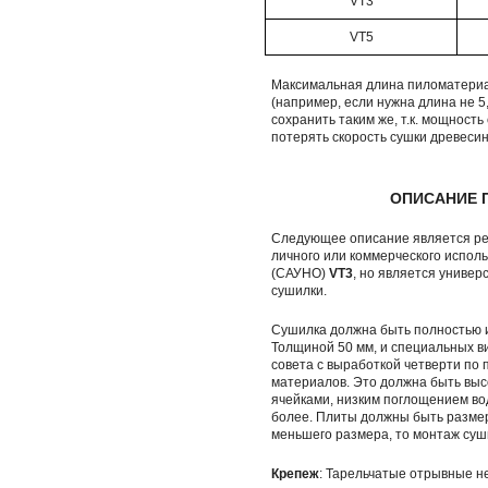
VT3
VT5
Максимальная длина пиломатериал
(например, если нужна длина не 5
сохранить таким же, т.к. мощност
потерять скорость сушки древеси
ОПИСАНИЕ 
Следующее описание является рек
личного или коммерческого испол
(САУНО)
VТ3
, но является униве
сушилки.
Сушилка должна быть полностью и
Толщиной 50 мм, и специальных в
совета с выработкой четверти по
материалов. Это должна быть вы
ячейками, низким поглощением вод
более. Плиты должны быть размер
меньшего размера, то монтаж суш
Крепеж
: Тарельчатые отрывные 