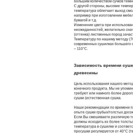
большим количеством сучков темн
С другой стороны, высокие темпе
температура облегчает выход смо
например при изготовлении мебел
бумагой и т.д.
Изменение цвета при использова
неожиданностей, желательно сна
(оттенка) лиственных пород зача
Температуру по нашему методу (70
современных сушилках большего о
– 110°C.
Зависимость времени сушк
древесины
Цель использования нашего метод
конечного продукта. Мы не упомин
требуют или намного более дорог
сушки (естественная сушка.
Наши рекомендации по времени п
опыте сушки грубых/толстых досок
Если Вы смешиваете различную то
должны исходить из более толсты
температура в сушилке и соответ
просушки регулируется от 40°C (т