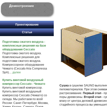
Домостроение
Проектирование
Статьи
Подготовка сжатого воздуха -
комплексные решения на базе
оборудования Ceccato
Подготовка сжатого воздуха.
Комплексные решения для
подготовки сжатого воздуха.
Компрессорное оборудование
Чеккато (Ceccato Aria Compressa
SpA)....
далее
Купить винтовой воздушный
компрессор Ceccato - Чеккато
Сушка
в сушилке SAUNO выполн
Купить винтовой компрессор.
пиломатериалов. При этом снима
Купить винтовой воздушный
растрескивание.
Первый этап
- п
компрессор Ceccato (Чеккато) со
поры древесины.
Второй этап
- с
склада. Мы работаем по всей
влагу от центра деловой древеси
России: Санкт-Петербург, Москва,
стадийного процесса вы уменьшит
Химки, Казань, Самара, Псков,