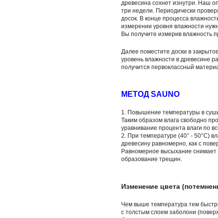
древесина сохнет изнутри. Наш о
три недели. Периодически провер
досок. В конце процесса влажнос
измерении уровня влажности нужн
Вы получите измерив влажность п
Далее поместите доски в закрытое
уровень влажности в древесине р
получится первоклассный материа
МЕТОД SAUNO
1. Повышение температуры в сушил
Таким образом влага свободно пр
уравнивание процента влаги по в
2. При температуре (40° - 50°C) в
древесину равномерно, как с повер
Равномерное высыхание снимает 
образование трещин.
Изменение цвета (потемнен
Чем выше температура тем быстре
с толстым слоем заболони (повер