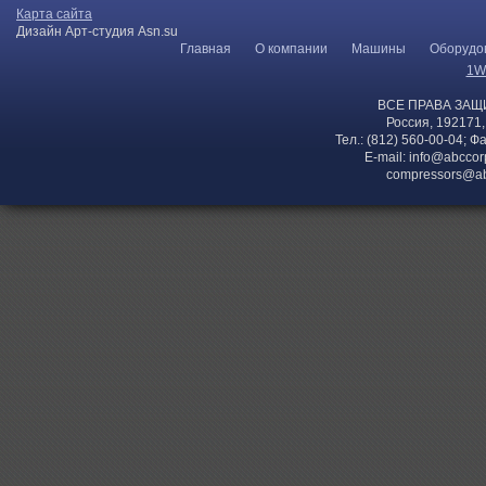
Карта сайта
Дизайн Арт-студия Asn.su
Главная
О компании
Машины
Оборудо
1W
ВСЕ ПРАВА ЗАЩ
Россия, 192171,
Тел.: (812) 560-00-04; Ф
E-mail:
info@abccor
compressors@ab