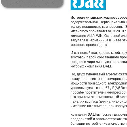
История китайских компрессоро
содержательная. Первоначально к
только поршневые компрессоры. З
китайского производства. В 2010 
компания ALLY-WIN. Основной элем
закупала в Германии, а в Китае э
местного производства.
И вот новый шаг, да еще какой: д
винтовой парой собственного про
сегодня в мире лишь два производ
которых - компания DALI.
Но, двухступенчатый агрегат сжа
воздушного винтового компрессора
мощности приводного электродвиг
уровень шума - всего 67 дБ(А)! Вс
просьбе посетителей компрессор в
это при том, что выставочный экз
панелях корпуса (для наглядной 
имеющие штатные панели корпуса
Компания
DALI
выпускает широкий
предприятий и автомастерских, т
большим потреблением качественн