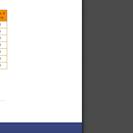
, кг
то)
0
5
0
0
0
0
0