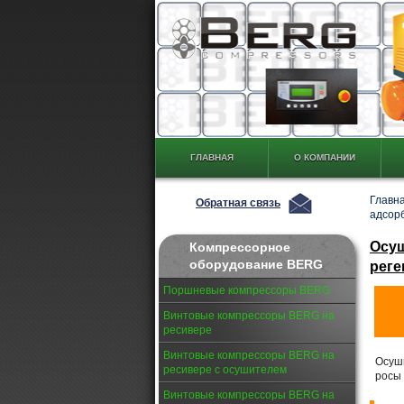
ГЛАВНАЯ
О КОМПАНИИ
Главн
Обратная связь
адсор
Осуш
Компрессорное
оборудование BERG
реге
Поршневые компрессоры BERG
Винтовые компрессоры BERG на
ресивере
Винтовые компрессоры BERG на
Осуш
ресивере с осушителем
росы 
Винтовые компрессоры BERG на