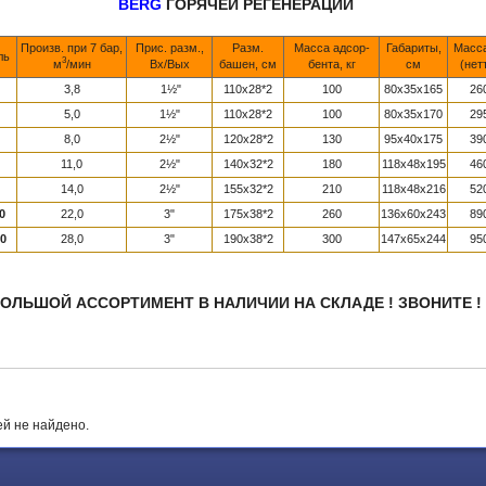
BERG
ГОРЯЧЕЙ РЕГЕНЕРАЦИИ
Произв. при 7 бар,
Прис. разм.,
Разм.
Масса адсор-
Габариты,
Масса
ль
3
м
/мин
Вх/Вых
башен, см
бента, кг
см
(нет
3,8
1½"
110x28*2
100
80x35x165
26
5,0
1½"
110x28*2
100
80x35x170
29
8,0
2½"
120x28*2
130
95x40x175
39
11,0
2½"
140x32*2
180
118x48x195
46
14,0
2½"
155x32*2
210
118x48x216
52
0
22,0
3"
175x38*2
260
136x60x243
89
0
28,0
3"
190x38*2
300
147x65x244
95
ОЛЬШОЙ АССОРТИМЕНТ В НАЛИЧИИ НА СКЛАДЕ ! ЗВОНИТЕ !
й не найдено.