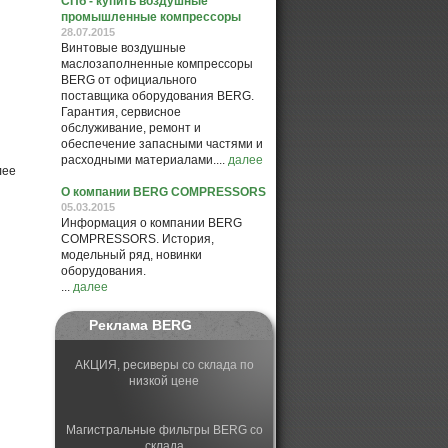
СПб - купить воздушные
промышленные компрессоры
28.07.2015
Винтовые воздушные
маслозаполненные компрессоры
BERG от официального
поставщика оборудования BERG.
Гарантия, сервисное
обслуживание, ремонт и
обеспечение запасными частями и
расходными материалами....
далее
лее
О компании BERG COMPRESSORS
05.03.2015
Информация о компании BERG
COMPRESSORS. История,
модельный ряд, новинки
оборудования.
...
далее
Реклама BERG
АКЦИЯ, ресиверы со склада по
низкой цене
Магистральные фильтры BERG со
склада