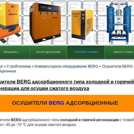
МАШИНЫ
ОБОРУДОВАНИЕ
СТРОЙТЕХНИКА
ЭНЕРГЕТИКА
ая
»
Стройтехника
»
Компрессорное оборудование BERG
»
Осушители BERG
бционные
ители BERG адсорбционного типа холодной и горячей
нерации для осушки сжатого воздуха
ОСУШИТЕЛИ
BERG
АДСОРБЦИОННЫЕ
ители
BERG
адсорбционного типа
холодной и горячей регенерации
с точкой
о
от -40 до -70
С для осушки сжатого воздуха.