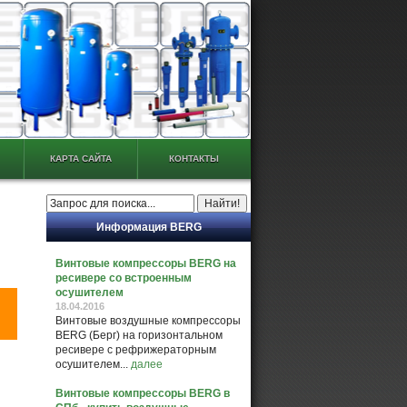
КАРТА САЙТА
КОНТАКТЫ
Информация BERG
Винтовые компрессоры BERG на
ресивере со встроенным
осушителем
18.04.2016
Винтовые воздушные компрессоры
BERG (Берг) на горизонтальном
ресивере с рефрижераторным
осушителем...
далее
Винтовые компрессоры BERG в