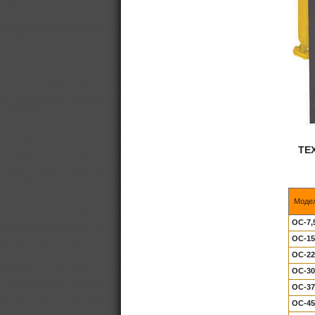
ТЕ
Моде
ОС-7,
OC-15
OC-22
OC-30
OC-37
OC-45