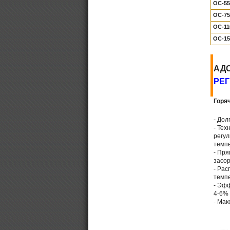
OC-55
OC-75
OC-11
OC-15
АД
РЕ
Горя
- Дол
- Тех
регул
темп
- Пря
засо
- Ра
темп
- Эфф
4-6%
- Мак