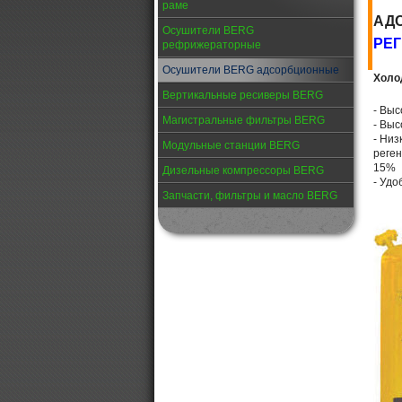
раме
АД
Осушители BERG
РЕ
рефрижераторные
Осушители BERG адсорбционные
Холо
Вертикальные ресиверы BERG
- Выс
Магистральные фильтры BERG
- Вы
- Низ
Модульные станции BERG
реге
15%
Дизельные компрессоры BERG
- Удо
Запчасти, фильтры и масло BERG