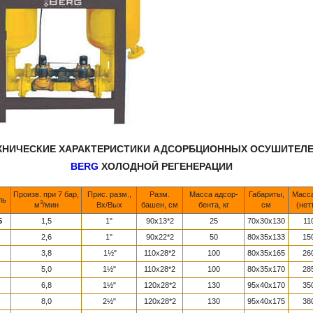
ХНИЧЕСКИЕ ХАРАКТЕРИСТИКИ АДСОРБЦИОННЫХ ОСУШИТЕЛ
BERG
ХОЛОДНОЙ РЕГЕНЕРАЦИИ
Произв. при 7 бар,
Прис. разм.,
Разм.
Масса адсор-
Габариты,
Масса
ль
3
м
/мин
Вх/Вых
башен, см
бента, кг
см
(нет
5
1,5
1"
90x13*2
25
70x30x130
11
2,6
1"
90x22*2
50
80x35x133
15
3,8
1½"
110x28*2
100
80x35x165
26
5,0
1½"
110x28*2
100
80x35x170
28
6,8
1½"
120x28*2
130
95x40x170
35
8,0
2½"
120x28*2
130
95x40x175
38