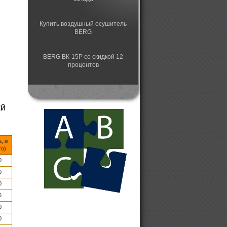
Купить воздушный осушитель
BERG
BERG ВК-15Р со скидкой 12
процентов
Немецкие винтовые компрессоры
BERG
ЕЙ
, кг
то)
0
0
0
5
0
0