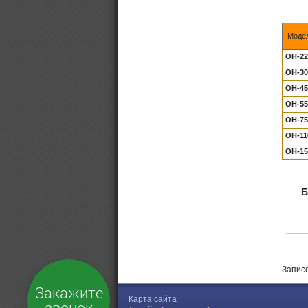
Моде
OH-22
OH-30
OH-45
OH-55
OH-75
OH-11
OH-15
Б
Записе
Закажите
Карта сайта
звонок