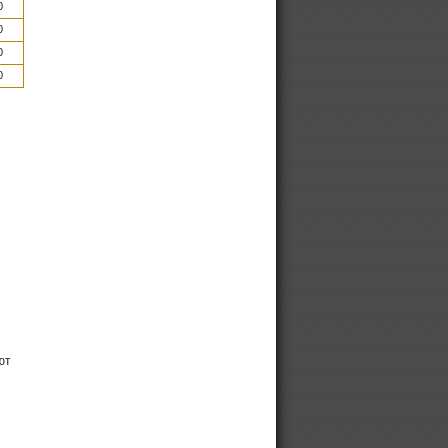
0
0
0
0
ют