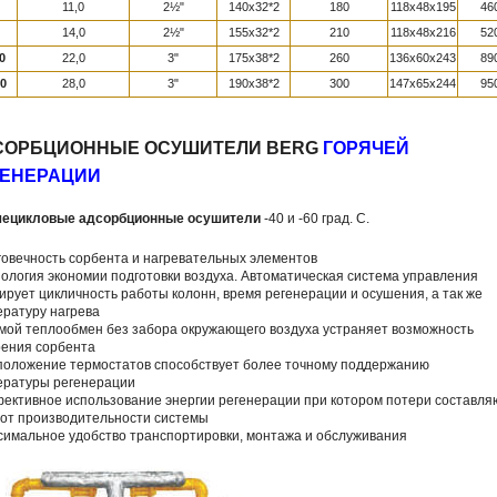
11,0
2½"
140x32*2
180
118x48x195
46
14,0
2½"
155x32*2
210
118x48x216
52
0
22,0
3"
175x38*2
260
136x60x243
89
0
28,0
3"
190x38*2
300
147x65x244
95
СОРБЦИОННЫЕ ОСУШИТЕЛИ BERG
ГОРЯЧЕЙ
ГЕНЕРАЦИИ
чецикловые адсорбционные осушители
-40 и -60 град. С.
говечность сорбента и нагревательных элементов
нология экономии подготовки воздуха. Автоматическая система управления
ирует цикличность работы колонн, время регенерации и осушения, а так же
ературу нагрева
мой теплообмен без забора окружающего воздуха устраняет возможность
рения сорбента
сположение термостатов способствует более точному поддержанию
ературы регенерации
ективное использование энергии регенерации при котором потери составля
 от производительности системы
симальное удобство транспортировки, монтажа и обслуживания