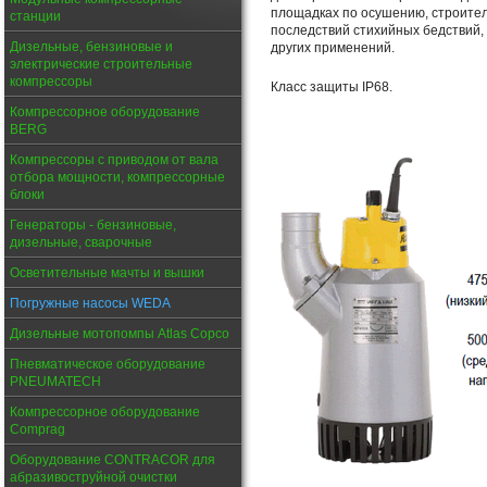
площадках по осушению, строител
станции
последствий стихийных бедствий,
Дизельные, бензиновые и
других применений.
электрические строительные
компрессоры
Класс защиты IP68.
Компрессорное оборудование
BERG
Компрессоры с приводом от вала
отбора мощности, компрессорные
блоки
Генераторы - бензиновые,
дизельные, сварочные
Осветительные мачты и вышки
Погружные насосы WEDA
Дизельные мотопомпы Atlas Copco
Пневматическое оборудование
PNEUMATECH
Компрессорное оборудование
Comprag
Оборудование CONTRACOR для
абразивоструйной очистки