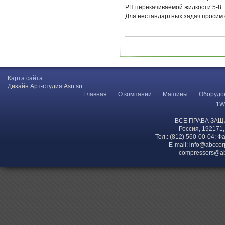
PH перекачиваемой жидкости 5-8
Для нестандартных задач просим
Карта сайта
Дизайн Арт-студия Asn.su
Главная
О компании
Машины
Оборудо
1W
ВСЕ ПРАВА ЗАЩ
Россия, 192171,
Тел.: (812) 560-00-04; Ф
E-mail:
info@abccor
compressors@ab