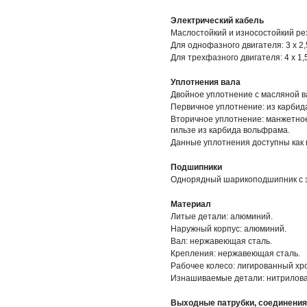
Электрический кабель
Маслостойкий и износостойкий ре
Для однофазного двигателя: 3 х 2,5
Для трехфазного двигателя: 4 х 1,5
Уплотнения вала
Двойное уплотнение с масляной в
Первичное уплотнение: из карбид
Вторичное уплотнение: манжетно
гильзе из карбида вольфрама.
Данные уплотнения доступны как в
Подшипники
Однорядный шарикоподшипник с 
Материал
Литые детали: алюминий.
Наружный корпус: алюминий.
Вал: нержавеющая сталь.
Крепления: нержавеющая сталь.
Рабочее колесо: лигированный хр
Изнашиваемые детали: нитрилова
Выходные патрубки, соединения