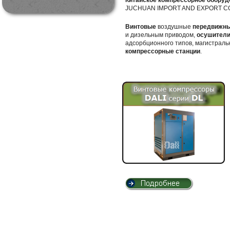
Китайское компрессорное оборуд
JUCHUAN IMPORT AND EXPORT CO.,
Винтовые
воздушные
передвижны
и дизельным приводом,
осушители
адсорбционного типов, магистрал
компрессорные станции
.