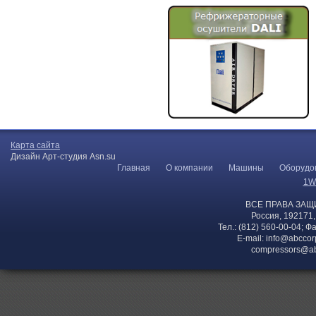
Карта сайта
Дизайн Арт-студия Asn.su
Главная
О компании
Машины
Оборудо
1W
ВСЕ ПРАВА ЗАЩ
Россия, 192171,
Тел.: (812) 560-00-04; Ф
E-mail:
info@abccor
compressors@ab