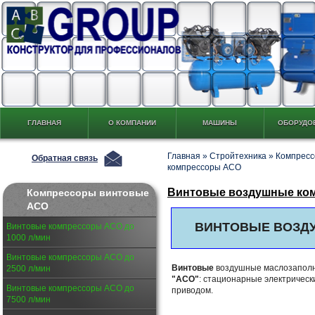
ГЛАВНАЯ
О КОМПАНИИ
МАШИНЫ
ОБОРУДО
Главная
»
Стройтехника
»
Компресс
Обратная связь
компрессоры АСО
Винтовые воздушные ко
Компрессоры винтовые
АСО
ВИНТОВЫЕ ВОЗД
Винтовые компрессоры АСО до
1000 л/мин
Винтовые компрессоры АСО до
Винтовые
воздушные маслозапол
2500 л/мин
"АСО"
: стационарные электрическ
Винтовые компрессоры АСО до
приводом.
7500 л/мин