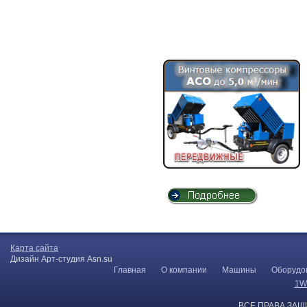
Карта сайта
Дизайн Арт-студия Asn.su
Главная
О компании
Машины
Оборудо
1W
ВСЕ ПРАВА ЗАЩ