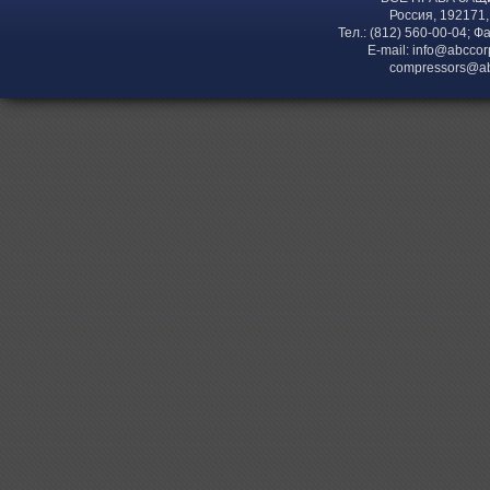
Россия, 192171,
Тел.: (812) 560-00-04; Ф
E-mail:
info@abccor
compressors@ab