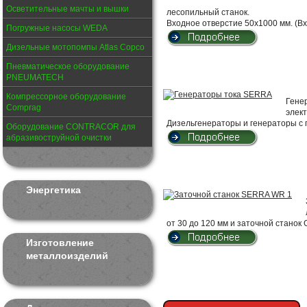
Осветительные мачты и вышки
лесопильный станок.
Входное отверстие 50х1000 мм. (Вх
Погружные насосы WEDA
Дизельные мотопомпы Atlas Copco
Пневматическое оборудование
PNEUMATECH
Компрессорное оборудование
Гене
Comprag
элект
Дизельгенераторы и генераторы с 
Оборудование CONTRACOR для
абразивоструйной очистки
Энергетика
от 30 до 120 мм и заточной станок G
Изготовление
металлоизделий