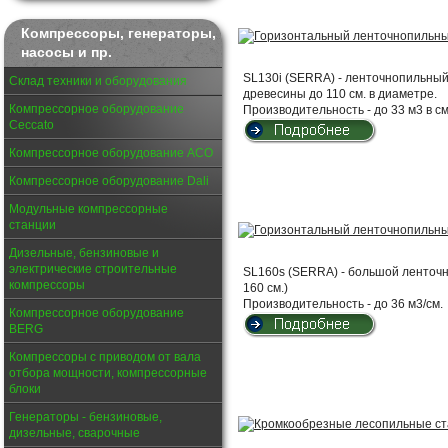
Компрессоры, генераторы,
насосы и пр.
SL130i (SERRA) - ленточнопильный
Склад техники и оборудования
древесины до 110 см. в диаметре.
Компрессорное оборудование
Производительность - до 33 м3 в см
Ceccato
Компрессорное оборудование АСО
Компрессорное оборудование Dali
Модульные компрессорные
станции
Дизельные, бензиновые и
электрические строительные
SL160s (SERRA) - большой ленточн
компрессоры
160 см.)
Производительность - до 36 м3/см.
Компрессорное оборудование
BERG
Компрессоры с приводом от вала
отбора мощности, компрессорные
блоки
Генераторы - бензиновые,
дизельные, сварочные