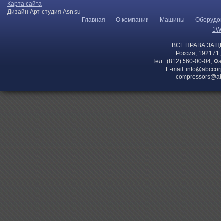
Карта сайта
Дизайн Арт-студия Asn.su
Главная
О компании
Машины
Оборудо
1W
ВСЕ ПРАВА ЗАЩ
Россия, 192171,
Тел.: (812) 560-00-04; Ф
E-mail:
info@abccor
compressors@ab