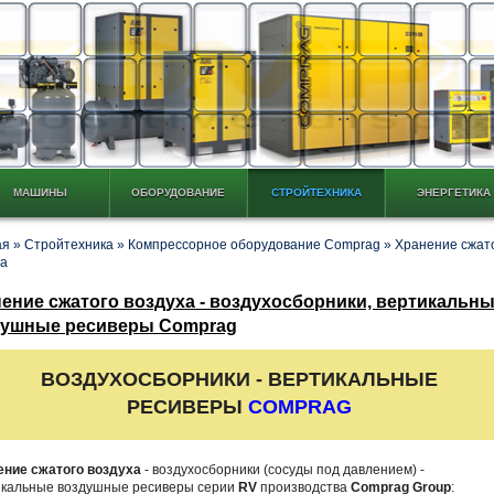
МАШИНЫ
ОБОРУДОВАНИЕ
СТРОЙТЕХНИКА
ЭНЕРГЕТИКА
ая
»
Стройтехника
»
Компрессорное оборудование Comprag
»
Хранение сжат
ха
ение сжатого воздуха - воздухосборники, вертикальн
душные ресиверы Comprag
ВОЗДУХОСБОРНИКИ - ВЕРТИКАЛЬНЫЕ
РЕСИВЕРЫ
COMPRAG
ение сжатого воздуха
- воздухосборники (сосуды под давлением) -
икальные воздушные ресиверы серии
RV
производства
Comprag Group
: