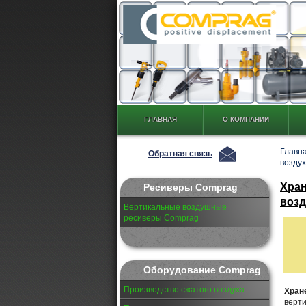
ГЛАВНАЯ
О КОМПАНИИ
Главн
Обратная связь
возду
Хран
Ресиверы Comprag
воз
Вертикальные воздушные
ресиверы Comprag
Оборудование Comprag
Производство сжатого воздуха
Хран
верт