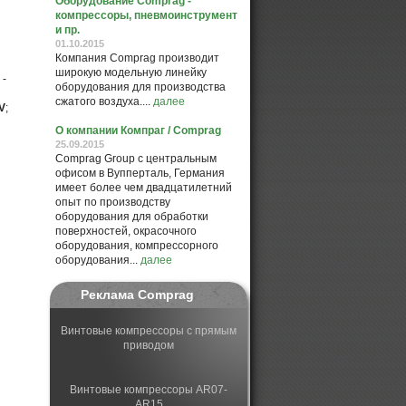
Оборудование Comprag -
компрессоры, пневмоинструмент
и пр.
01.10.2015
Компания Comprag производит
широкую модельную линейку
-
оборудования для производства
сжатого воздуха....
далее
V
;
О компании Компраг / Comprag
25.09.2015
Comprag Group с центральным
офисом в Вупперталь, Германия
имеет более чем двадцатилетний
опыт по производству
оборудования для обработки
поверхностей, окрасочного
оборудования, компрессорного
оборудования...
далее
Реклама Comprag
Винтовые компрессоры с прямым
приводом
Винтовые компрессоры AR07-
AR15