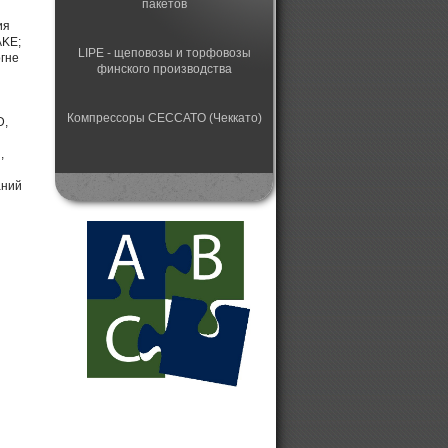
пакетов
ия
AKE;
LIPE - щеповозы и торфовозы
огне
финского производства
Компрессоры CECCATO (Чеккато)
D,
,
Автоматический станок для
аний
заточки пильных цепей
Лесная техника HSM
Конвейерные ленточные
сушильные установки
Колесные цепи
противоскольжения Gunnebo
Дизельные электрогенераторы от