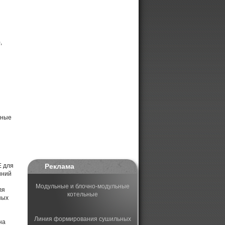
,
чные
E для
Реклама
иний
Модульные и блочно-модульные
ля
котельные
ных
Линия формирования сушильных
на