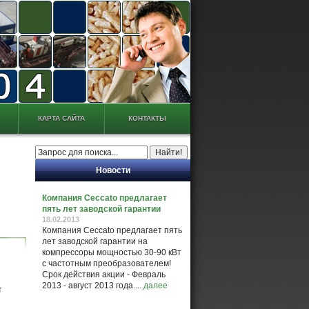
КАРТА САЙТА
КОНТАКТЫ
Новости
Компания Ceccato предлагает
пять лет заводской гарантии
18.02.2013
Компания Ceccato предлагает пять
лет заводской гарантии на
компрессоры мощностью 30-90 кВт
с частотным преобразователем!
Срок действия акции - Февраль
2013 - август 2013 года....
далее
т