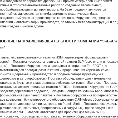
й и заводов по переработке древесины и прочих материалов. Выполняем
ктные и строительно-монтажные работ по созданию лесопильных,
вообрабатывающих и др. производств. На базе предприятия имеется
твенный склад, сервисная служба, ремонтно-механическая база,
зводственный участок (производство котельного оборудования, средств
низации и автоматизации производств, различных металлоконструкций и пр.)
ктный отдел и многое другое.
НОВНЫЕ НАПРАВЛЕНИЯ ДЕЯТЕЛЬНОСТИ КОМПАНИИ "ЭйБиСи
пп"
ставка лесозаготовительной техники HSM (харвестеров, форвардеров и
деров); - Поставка лесовосстановительной техники SLP (рыхлители и посадо
гаты); - Поставка оборудования и расходных материалов ELLEPOT для
питомников для посадки, размножения и проращивания черенков, семян,
арников и деревьев; - Производство и продажа саморазгружающихся
щеповозов и автоторфовозов; - Поставка оборудования для измельчения
риалов: мобильных и стационарных рубительных машин Skorpion; - Поставка
зонтальных ленточнопильных станков SERRA; - Поставка оборудования CAP
зводства деревянных поддонов, щек (фланцев)для кабельных барабанов и л
формирования сушильных пакетов; - Поставка оборудования по переработке
дов древесины: брикетировочного оборудования C.F.Nielsen; оборудования д
улирования древесины и пр. материалов Promill Stolz; - Поставка лесосушиль
р Muhlbock (конвективных, прогрессивных и вакуумных), пресс-вакуумных и
умных камер WDE Maspell. автоклавов для пропитки древесины WTT;-
ктирование, производство и поставка котельного оборудования и котельных 