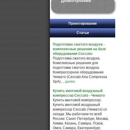
Домостроение
Проектирование
Статьи
Подготовка сжатого воздуха -
комплексные решения на базе
оборудования Ceccato
Подготовка сжатого воздуха.
Комплексные решения для
подготовки сжатого воздуха.
Компрессорное оборудование
Чеккато (Ceccato Aria Compressa
SpA)....
далее
Купить винтовой воздушный
компрессор Ceccato - Чеккато
Купить винтовой компрессор.
Купить винтовой воздушный
компрессор Ceccato (Чеккато) со
склада. Мы работаем по всей
России: Санкт-Петербург, Москва,
Химки, Казань, Самара, Псков,
Омск, Самара, Екатеринбург,