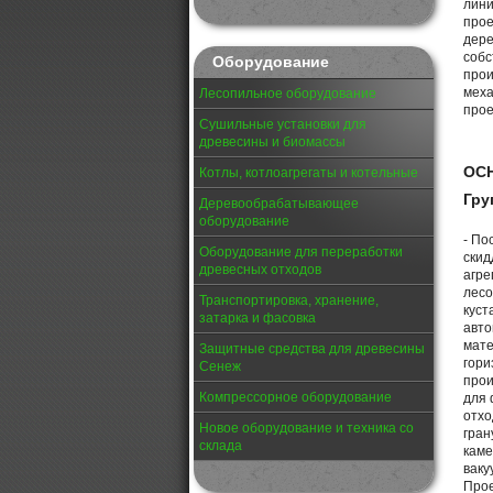
лини
прое
дере
собс
Оборудование
прои
меха
Лесопильное оборудование
прое
Сушильные установки для
древесины и биомассы
ОС
Котлы, котлоагрегаты и котельные
Гру
Деревообрабатывающее
оборудование
- По
Оборудование для переработки
скид
древесных отходов
агре
лесо
Транспортировка, хранение,
куст
затарка и фасовка
авто
мате
Защитные средства для древесины
гори
Сенеж
прои
Компрессорное оборудование
для 
отхо
Новое оборудование и техника со
гран
склада
каме
ваку
Прое