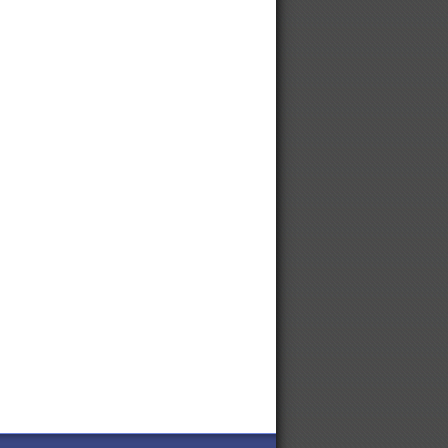
Цепи на автомобильные шины
Цепи на автомобильные колеса
Цепи противоскольжения
Ищем партнеров из Китая. We are
looking for partners from China.
Цепи STIHL для харвестеров
Небольшая сушилка для столяра
Цепи противоскольжения для
грузовиков