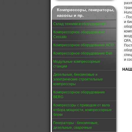
разл
тран
Компрессоры, генераторы,
Hund
насосы и пр.
- По
и би
Склад техники и оборудования
обор
комп
Компрессорное оборудование
возд
Ceccato
OFA,
Компрессорное оборудование АСО
Пост
обор
Компрессорное оборудование Dali
спец
и со
Модульные компрессорные
станции
НАШ
Дизельные, бензиновые и
электрические строительные
компрессоры
Компрессорное оборудование
BERG
Компрессоры с приводом от вала
отбора мощности, компрессорные
блоки
Генераторы - бензиновые,
дизельные, сварочные