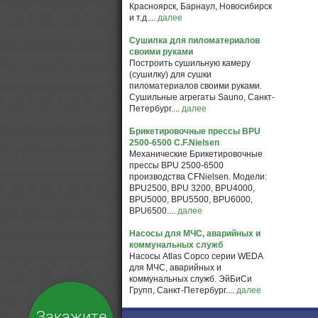
Красноярск, Барнаул, Новосибирск
и т.д....
далее
Сушилка для пиломатериалов
своими руками
Построить сушильную камеру
(сушилку) для сушки
пиломатериалов своими руками.
Сушильные агрегаты Sauno, Санкт-
Петербург....
далее
Брикетировочные прессы BPU
2500-6500 C.F.Nielsen
Механические Брикетировочные
прессы BPU 2500-6500
производства CFNielsen. Модели:
BPU2500, BPU 3200, BPU4000,
BPU5000, BPU5500, BPU6000,
BPU6500....
далее
Насосы для МЧС, аварийных и
коммунальных служб
Насосы Atlas Copco серии WEDA
для МЧС, аварийных и
коммунальных служб. ЭйБиСи
Групп, Санкт-Петербург....
далее