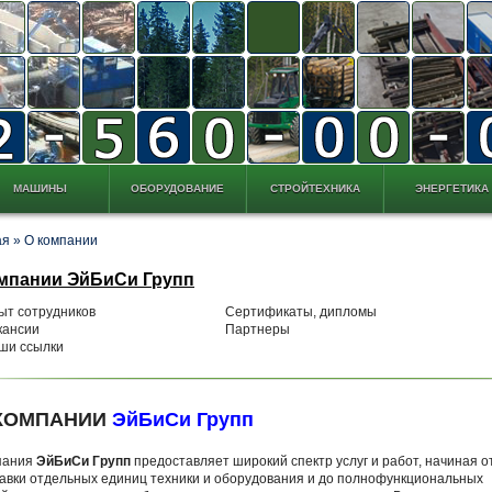
МАШИНЫ
ОБОРУДОВАНИЕ
СТРОЙТЕХНИКА
ЭНЕРГЕТИКА
ая
»
О компании
мпании ЭйБиСи Групп
ыт сотрудников
Сертификаты, дипломы
кансии
Партнеры
ши ссылки
КОМПАНИИ
ЭйБиСи Групп
пания
ЭйБиСи Групп
предоставляет широкий спектр услуг и работ, начиная о
авки отдельных единиц техники и оборудования и до полнофункциональных