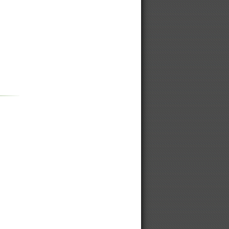
10 до 1000 кВт
Выбрать и купить винтовой
компрессор
Компрессор
Модульные компрессорные
станции
Оборудование для производства
брикетов
Винтовой компрессор для
автосервиса
Винтовой компрессор для
мебельной фабрики