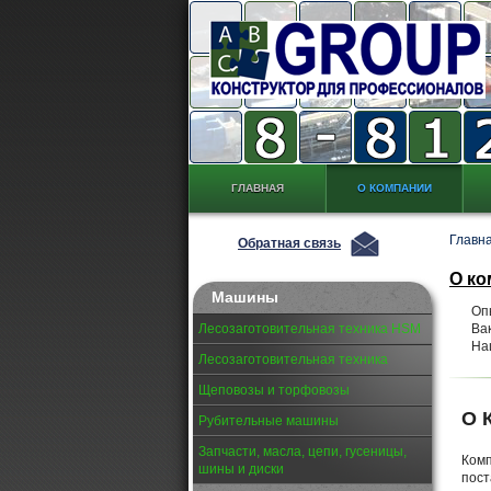
ГЛАВНАЯ
О КОМПАНИИ
Главн
Обратная связь
О ко
Машины
Оп
Лесозаготовительная техника HSM
Ва
На
Лесозаготовительная техника
Щеповозы и торфовозы
О 
Рубительные машины
Запчасти, масла, цепи, гусеницы,
Ком
шины и диски
пост