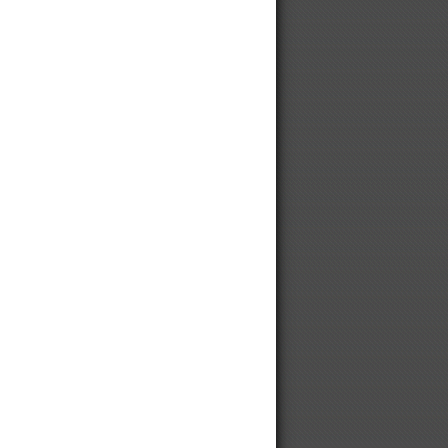
Винтовой компрессор для
хлебопекарни
Погружные насосы WEDA, Atlas
Copco
Колесные шины, диски и гусеницы
SOLIDEAL CAMOPLAST
We are looking for Chinese
manufacturers
Медицинские безмасляные
компрессоры
Китайские компрессоры DALI
Противобуксовочные цепи