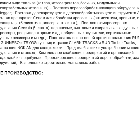
ичном виде топлива (котлов, котлоагрегатов, блочных, модульных и
спортабельных котельных); - Поставка деревообрабатывающего оборудован
egger; - Поставка дереворежущего и деревообрабатывающего инструмента 
ставка препаратов Сенеж для обработки древесины (антисептики, пропитки, 
озащита, отбеливатели, консерванты и т.д.); - Поставка компрессорного
удования Ceccato (Чеккато): поршневые, винтовые и спиральные воздушные
рессоры; рефрижераторные и адсорбционные осушители; вертикальные
ушные ресиверы и мн.др.; - Поставка колесных цепей противоскольжения RU
 GUNNEBO и TRYGG, гусениц и траков CLARK TRACKS и RUD Timber Tracks; -
авка шин NOKIAN для спецтехники; - Продажа бывших в употреблении машин
удования и станков; - Комплексное снабжение предприятий и организаций
одеждой и спецобувью; - Проектирование предприятий деревообработки, зд
оружений; - Выполнение строительно-монтажных работ.
Е ПРОИЗВОДСТВО: