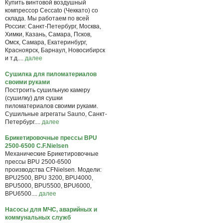
Купить винтовой воздушный
компрессор Ceccato (Чеккато) со
склада. Мы работаем по всей
России: Санкт-Петербург, Москва,
Химки, Казань, Самара, Псков,
Омск, Самара, Екатеринбург,
Красноярск, Барнаул, Новосибирск
и т.д....
далее
Сушилка для пиломатериалов
своими руками
Построить сушильную камеру
(сушилку) для сушки
пиломатериалов своими руками.
Сушильные агрегаты Sauno, Санкт-
Петербург....
далее
Брикетировочные прессы BPU
2500-6500 C.F.Nielsen
Механические Брикетировочные
прессы BPU 2500-6500
производства CFNielsen. Модели:
BPU2500, BPU 3200, BPU4000,
BPU5000, BPU5500, BPU6000,
BPU6500....
далее
Насосы для МЧС, аварийных и
коммунальных служб