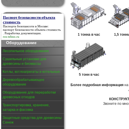
Паспорт безопасности объекта
стоимость
Паспорта безопансоти в Москве:
паспорт безопасности объекта стоимость
. Разработка документации.
1 тонна в час
1,5 тонн
ros-tehno.ru
Оборудование
Лесопильное оборудование
Сушильные установки для
древесины и биомассы
Котлы, котлоагрегаты и котельные
5 тонн в час
Деревообрабатывающее
оборудование
Более подробная информация
на
Оборудование для переработки
древесных отходов
КОНСТРУК
Звоните по мн
Транспортировка, хранение,
затарка и фасовка
Защитные средства для древесины
Сенеж