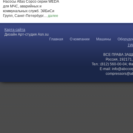
Насосы Atlas Copco серии WEDA
для МЧС, аварийных и
коммунальных служб. ЭйБиСи
Групп, Санкт-Петербург....
далее
Карта сайта
Дизайн Арт-студия Asn.su
Главная
О компании
Машины
Оборудо
1W
ВСЕ ПРАВА ЗАЩ
Россия, 192171,
Тел.: (812) 560-00-04; Ф
E-mail:
info@abccor
compressors@ab