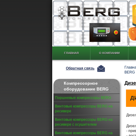
ГЛАВНАЯ
О КОМПАНИИ
Главн
Обратная связь
BERG
Диз
Компрессорное
оборудование BERG
Д
Поршневые компрессоры BERG
Винтовые компрессоры BERG на
ресивере
Дизе
Винтовые компрессоры BERG на
ресивере с осушителем
Дизе
- при
Винтовые компрессоры BERG на
- дос