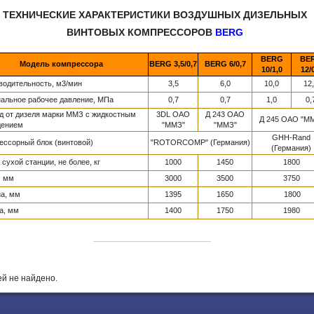
ТЕХНИЧЕСКИЕ ХАРАКТЕРИСТИКИ ВОЗДУШНЫХ ДИЗЕЛЬНЫХ
ВИНТОВЫХ КОМПРЕССОРОВ
BERG
BERG
BE
Модель компрессора
BERG 3,5/0,7
BERG 6/0,7
10/1,0
12/
одительность, м3/мин
3,5
6,0
10,0
12
льное рабочее давление, МПа
0,7
0,7
1,0
0,
 от дизеля марки ММЗ с жидкостным
3DL ОАО
Д 243 ОАО
Д 245 ОАО "М
дением
"ММЗ"
"ММЗ"
GHH-Rand
ссорный блок (винтовой)
"ROTORCOMP" (Германия)
(Германия)
сухой станции, не более, кг
1000
1450
1800
, мм
3000
3500
3750
а, мм
1395
1650
1800
а, мм
1400
1750
1980
й не найдено.