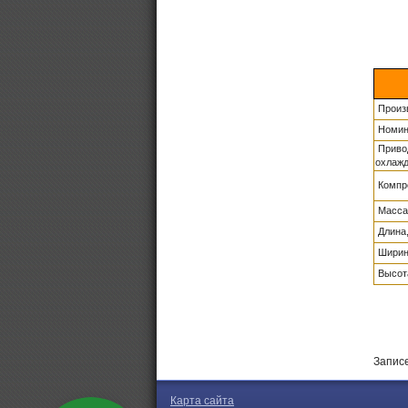
Произв
Номина
Привод
охлаж
Компре
Масса 
Длина
Ширин
Высот
Записе
Карта сайта