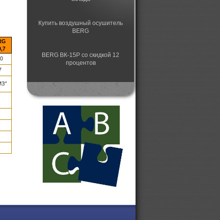
Купить воздушный осушитель
BERG
RG
0,7
BERG ВК-15Р со скидкой 12
,0
процентов
7
МЗ"
Немецкие винтовые компрессоры
BERG