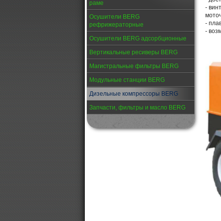
раме
- вин
моточ
Осушители BERG
- пла
рефрижераторные
- воз
Осушители BERG адсорбционные
Вертикальные ресиверы BERG
Магистральные фильтры BERG
Модульные станции BERG
Дизельные компрессоры BERG
Запчасти, фильтры и масло BERG