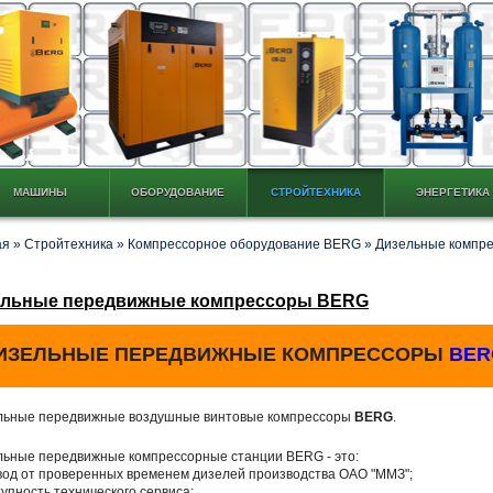
МАШИНЫ
ОБОРУДОВАНИЕ
СТРОЙТЕХНИКА
ЭНЕРГЕТИКА
ая
»
Стройтехника
»
Компрессорное оборудование BERG
»
Дизельные компр
ельные передвижные компрессоры BERG
ИЗЕЛЬНЫЕ ПЕРЕДВИЖНЫЕ КОМПРЕССОРЫ
BER
льные передвижные воздушные винтовые компрессоры
BERG
.
льные передвижные компрессорные станции BERG - это:
вод от проверенных временем дизелей производства ОАО "ММЗ";
тупность технического сервиса;