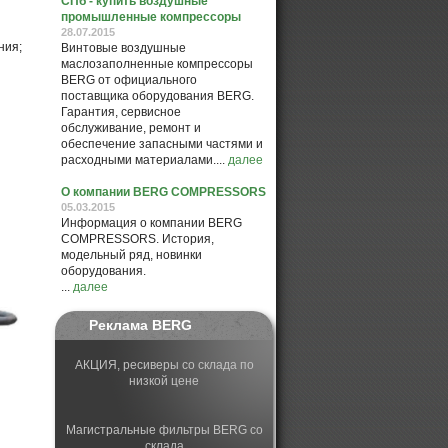
СПб - купить воздушные
промышленные компрессоры
28.07.2015
ния;
Винтовые воздушные
маслозаполненные компрессоры
BERG от официального
поставщика оборудования BERG.
Гарантия, сервисное
обслуживание, ремонт и
обеспечение запасными частями и
расходными материалами....
далее
О компании BERG COMPRESSORS
05.03.2015
Информация о компании BERG
COMPRESSORS. История,
модельный ряд, новинки
оборудования.
...
далее
Реклама BERG
АКЦИЯ, ресиверы со склада по
низкой цене
Магистральные фильтры BERG со
склада