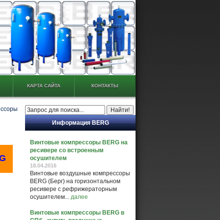
КАРТА САЙТА
КОНТАКТЫ
ессоры
Информация BERG
Винтовые компрессоры BERG на
ресивере со встроенным
G
осушителем
18.04.2016
Винтовые воздушные компрессоры
BERG (Берг) на горизонтальном
ресивере с рефрижераторным
осушителем...
далее
Винтовые компрессоры BERG в