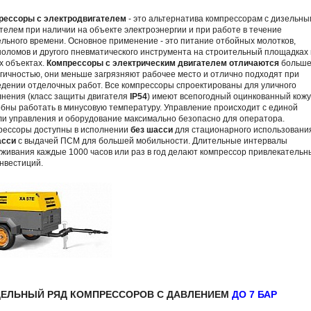
рессоры с электродвигателем
- это альтернатива компрессорам с дизельны
телем при наличии на объекте электроэнергии и при работе в течение
льного времени. Основное применение - это питание отбойных молотков,
оломов и другого пневматического инструмента на строительный площадках 
х объектах.
Компрессоры с электрическим двигателем отличаются
больш
гичностью, они меньше загрязняют рабочее место и отлично подходят при
дении отделочных работ. Все компрессоры спроектированы для уличного
лнения (класс защиты двигателя
IP54
) имеют всепогодный оцинкованный кожу
бны работать в минусовую температуру. Управление происходит с единой
ли управления и оборудование максимально безопасно для оператора.
рессоры доступны в исполнении
без шасси
для стационарного использовани
асси
с выдачей ПСМ для большей мобильности. Длительные интервалы
живания каждые 1000 часов или раз в год делают компрессор привлекатель
нвестиций.
ЕЛЬНЫЙ РЯД КОМПРЕССОРОВ С ДАВЛЕНИЕМ
ДО 7 БАР