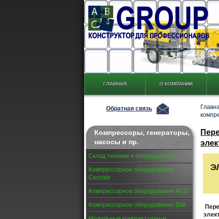
ГЛАВНАЯ
О КОМПАНИИ
Главн
Обратная связь
компр
Пере
Компрессоры, генераторы,
насосы и пр.
элек
Склад техники и оборудования
Э
Компрессорное оборудование
Ceccato
Компрессорное оборудование АСО
Компрессорное оборудование Dali
Пер
элек
Модульные компрессорные