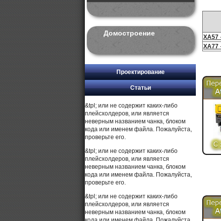
Домостроение
XA57
XA77
Проектирование
Статьи
&tpl; или не содержит каких-либо
плейсхолдеров, или является
неверным названием чанка, блоком
кода или именем файла. Пожалуйста,
проверьте его.
&tpl; или не содержит каких-либо
плейсхолдеров, или является
неверным названием чанка, блоком
кода или именем файла. Пожалуйста,
проверьте его.
&tpl; или не содержит каких-либо
плейсхолдеров, или является
неверным названием чанка, блоком
кода или именем файла. Пожалуйста,