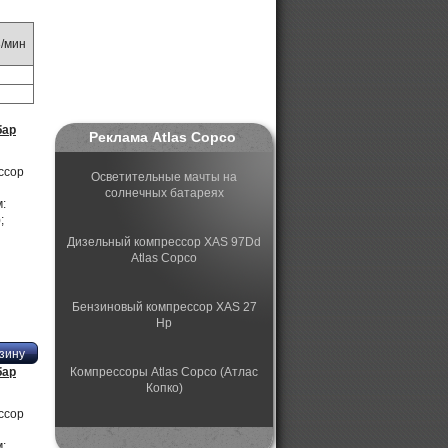
3/мин
бар
Реклама Atlas Copco
ссор
Осветительные мачты на
солнечных батареях
:
;
Дизельный компрессор XAS 97Dd
Atlas Copco
Бензиновый компрессор XAS 27
Hp
бар
Компрессоры Atlas Copco (Атлас
Копко)
ссор
Поршневые компрессоры с
: