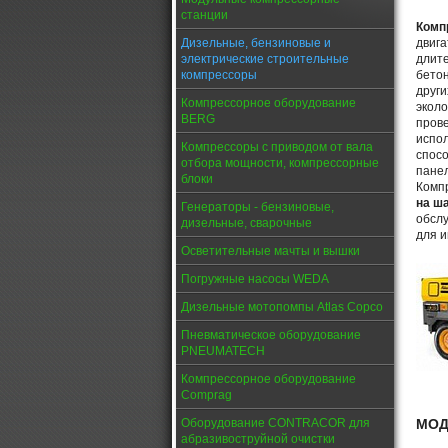
станции
Комп
Дизельные, бензиновые и
двига
электрические строительные
длите
компрессоры
бетон
други
Компрессорное оборудование
эколо
BERG
прове
испо
Компрессоры с приводом от вала
спосо
отбора мощности, компрессорные
пане
блоки
Комп
на ш
Генераторы - бензиновые,
обслу
дизельные, сварочные
для и
Осветительные мачты и вышки
Погружные насосы WEDA
Дизельные мотопомпы Atlas Copco
Пневматическое оборудование
PNEUMATECH
Компрессорное оборудование
Comprag
МОД
Оборудование CONTRACOR для
абразивоструйной очистки