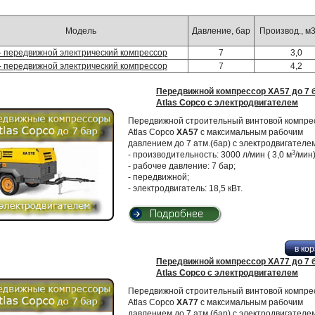
Модель
Давление, бар
Производ., м
- передвижной электрический компрессор
7
3,0
- передвижной электрический компрессор
7
4,2
Передвижной компрессор XA57 до 7 
Atlas Copco с электродвигателем
Передвижной строительный винтовой компре
Atlas Copco
XA57
с максимальным рабочим
давлением до 7 атм.(бар) с электродвигателем
3
- производительность: 3000 л/мин ( 3,0 м
/мин)
- рабочее давление: 7 бар;
- передвижной;
- электродвигатель: 18,5 кВт.
Передвижной компрессор XA77 до 7 
Atlas Copco с электродвигателем
Передвижной строительный винтовой компре
Atlas Copco
XA77
с максимальным рабочим
давлением до 7 атм.(бар) с электродвигателем