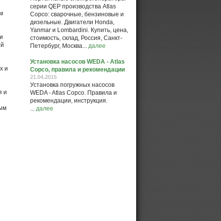
серии QEP производства Atlas
м
Copco: сварочные, бензиновые и
дизельные. Двигатели Honda,
Yanmar и Lombardini. Купить, цена,
и
стоимость, склад, Россия, Санкт-
ей
Петербург, Москва...
далее
Установка насосов WEDA - Atlas
х и
Copco, правила и рекомендации
21.04.2015
Установка погружных насосов
я и
WEDA - Atlas Copco. Правила и
рекомендации, инструкция.
ным
...
далее