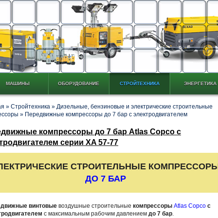
МАШИНЫ
ОБОРУДОВАНИЕ
СТРОЙТЕХНИКА
ЭНЕРГЕТИКА
ая
»
Стройтехника
»
Дизельные, бензиновые и электрические строительные
ессоры
»
Передвижные компрессоры до 7 бар с электродвигателем
движные компрессоры до 7 бар Atlas Copco с
тродвигателем серии XA 57-77
ЛЕКТРИЧЕСКИЕ СТРОИТЕЛЬНЫЕ КОМПРЕССОР
ДО 7 БАР
едвижные винтовые
воздушные строительные
компрессоры
Atlas Copco
с
тродвигателем
с максимальным рабочим давлением
до 7 бар
.