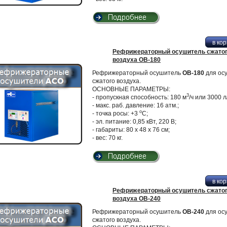
Рефрижераторный осушитель сжато
воздуха ОВ-180
Рефрижераторный осушитель
ОВ-180
для ос
сжатого воздуха.
ОСНОВНЫЕ ПАРАМЕТРЫ:
3
- пропускная способность: 180 м
/ч или 3000 л
- макс. раб. давление: 16 атм.;
о
- точка росы: +3
С;
- эл. питание: 0,85 кВт, 220 В;
- габариты: 80 х 48 х 76 см;
- вес: 70 кг.
Рефрижераторный осушитель сжато
воздуха ОВ-240
Рефрижераторный осушитель
ОВ-240
для ос
сжатого воздуха.