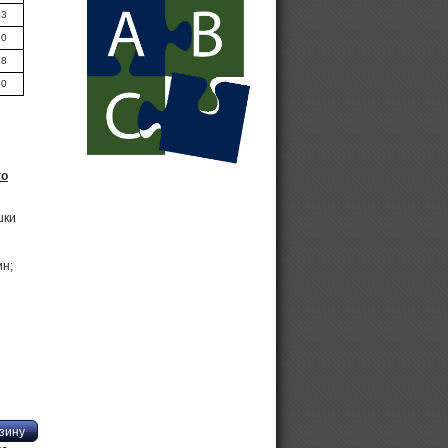
63
Купить Бежецкий компрессор
70
78
90
Винтовой компрессор ВК
Винтовой компрессор на 16 бар
го
шки
ин;