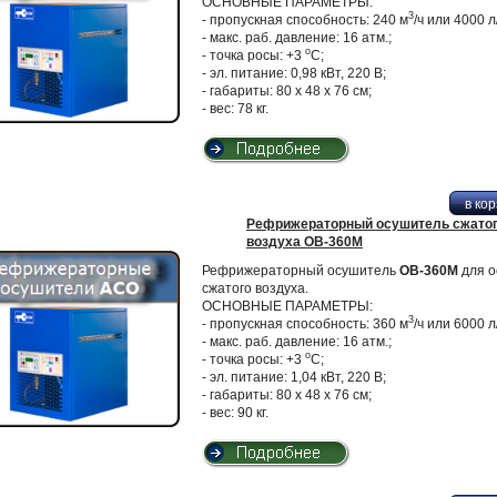
ОСНОВНЫЕ ПАРАМЕТРЫ:
3
- пропускная способность: 240 м
/ч или 4000 л
- макс. раб. давление: 16 атм.;
о
- точка росы: +3
С;
- эл. питание: 0,98 кВт, 220 В;
- габариты: 80 х 48 х 76 см;
- вес: 78 кг.
Рефрижераторный осушитель сжато
воздуха ОВ-360М
Рефрижераторный осушитель
ОВ-360М
для о
сжатого воздуха.
ОСНОВНЫЕ ПАРАМЕТРЫ:
3
- пропускная способность: 360 м
/ч или 6000 л
- макс. раб. давление: 16 атм.;
о
- точка росы: +3
С;
- эл. питание: 1,04 кВт, 220 В;
- габариты: 80 х 48 х 76 см;
- вес: 90 кг.