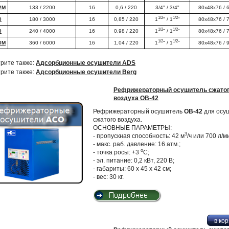
2М
133 / 2200
16
0,6 / 220
3/4" / 3/4"
80x48x76 / 
1/2
1/2
0
180 / 3000
16
0,85 / 220
1
" / 1
"
80x48x76 / 
1/2
1/2
0
240 / 4000
16
0,98 / 220
1
" / 1
"
80x48x76 / 
1/2
1/2
0М
360 / 6000
16
1,04 / 220
1
" / 1
"
80x48x76 / 
рите также:
Адсорбционные осушители ADS
рите также:
Адсорбционные осушители Berg
Рефрижераторный осушитель сжато
воздуха ОВ-42
Рефрижераторный осушитель
ОВ-42
для осу
сжатого воздуха.
ОСНОВНЫЕ ПАРАМЕТРЫ:
3
- пропускная способность: 42 м
/ч или 700 л/м
- макс. раб. давление: 16 атм.;
о
- точка росы: +3
С;
- эл. питание: 0,2 кВт, 220 В;
- габариты: 60 х 45 х 42 см;
- вес: 30 кг.