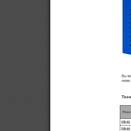
Вы м
ниже.
Тех
Моде
ОВ-42
ОВ-66