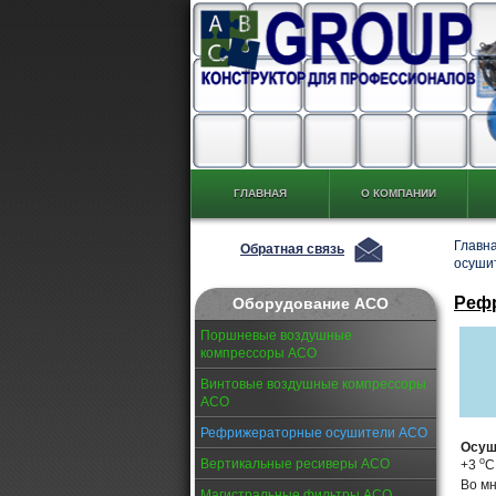
ГЛАВНАЯ
О КОМПАНИИ
Главн
Обратная связь
осуши
Реф
Оборудование АСО
Поршневые воздушные
компрессоры АСО
Винтовые воздушные компрессоры
АСО
Рефрижераторные осушители АСО
Осуш
о
Вертикальные ресиверы АСО
+3
С
Во мн
Магистральные фильтры АСО