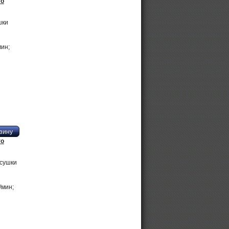
го
шки
мин;
го
сушки
/мин;