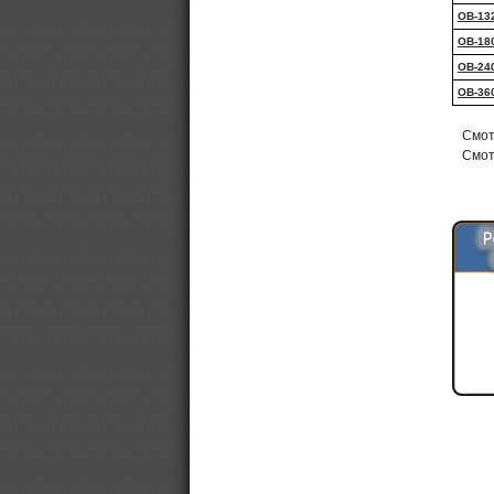
ОВ-13
ОВ-18
ОВ-24
ОВ-36
Смот
Смот