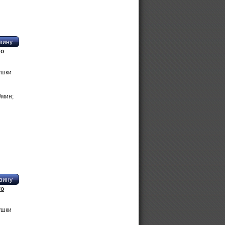
го
ушки
/мин;
го
ушки