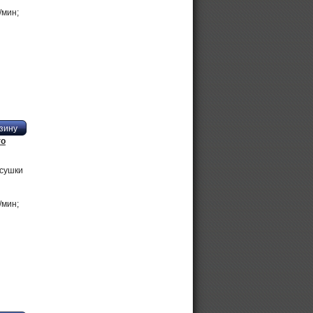
/мин;
го
сушки
/мин;