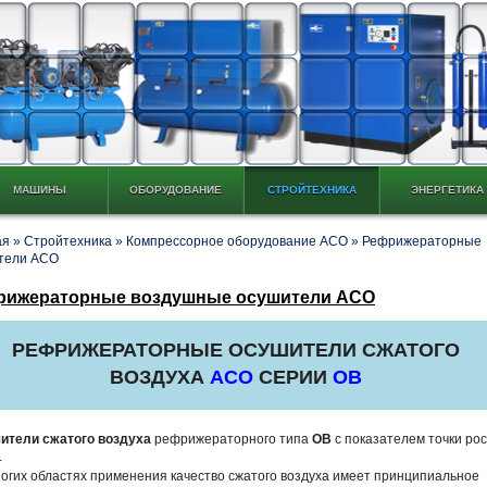
МАШИНЫ
ОБОРУДОВАНИЕ
СТРОЙТЕХНИКА
ЭНЕРГЕТИКА
ая
»
Стройтехника
»
Компрессорное оборудование АСО
»
Рефрижераторные
тели АСО
рижераторные воздушные осушители АСО
РЕФРИЖЕРАТОРНЫЕ ОСУШИТЕЛИ СЖАТОГО
ВОЗДУХА
АСО
СЕРИИ
ОВ
ители сжатого воздуха
рефрижераторного типа
ОВ
с показателем точки ро
.
огих областях применения качество сжатого воздуха имеет принципиальное