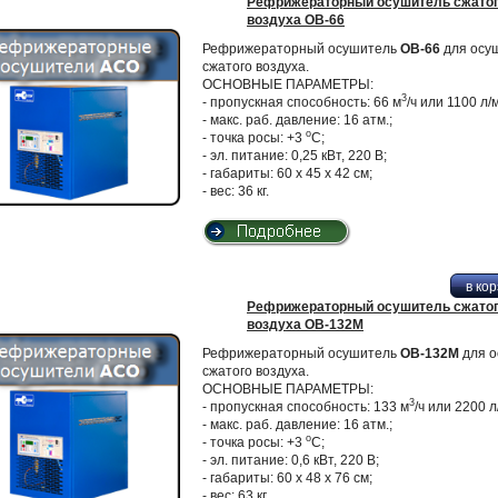
Рефрижераторный осушитель сжато
воздуха ОВ-66
Рефрижераторный осушитель
ОВ-66
для осу
сжатого воздуха.
ОСНОВНЫЕ ПАРАМЕТРЫ:
3
- пропускная способность: 66 м
/ч или 1100 л/
- макс. раб. давление: 16 атм.;
о
- точка росы: +3
С;
- эл. питание: 0,25 кВт, 220 В;
- габариты: 60 х 45 х 42 см;
- вес: 36 кг.
Рефрижераторный осушитель сжато
воздуха ОВ-132М
Рефрижераторный осушитель
ОВ-132М
для о
сжатого воздуха.
ОСНОВНЫЕ ПАРАМЕТРЫ:
3
- пропускная способность: 133 м
/ч или 2200 л
- макс. раб. давление: 16 атм.;
о
- точка росы: +3
С;
- эл. питание: 0,6 кВт, 220 В;
- габариты: 60 х 48 х 76 см;
- вес: 63 кг.