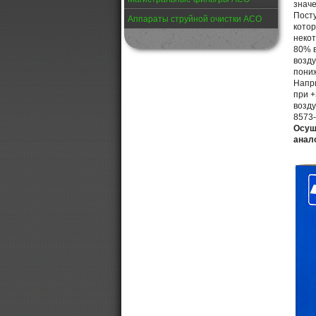
значе
Посту
Аппараты струйной очистки АСО
котор
некот
80% в
возду
пони
Напри
при 
возду
8573-
Осуш
анал