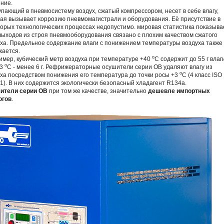
ние.
пающий в пневмосистему воздух, сжатый компрессором, несет в себе влагу,
ая вызывает коррозию пневмомагистрали и оборудования. Её присутствие в
орых технологических процессах недопустимо. мировая статистика показыва
ыходов из строя пневмооборудования связано с плохим качеством сжатого
ха. Предельное содержание влаги с понижением температуры воздуха также
жается.
о
мер, кубический метр воздуха при температуре +40
С содержит до 55 г влаги
o
+3
С - менее 6 г. Рефрижераторные осушители серии ОВ удаляют влагу из
o
ха посредством понижения его температура до точки росы +3
С (4 класс ISO
1). В них содержится экологически безопасный хладагент R134а.
ители серии ОВ
при том же качестве, значительно
дешевле импортных
огов
.