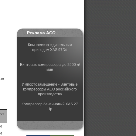
Реклама АСО
Компрессор с дизельным
приводом XAS 97Dd
Винтовые компрессоры до 2500 л/
мин
ых
Импортозамещение - Винтовые
компрессоры АСО российского
производства
Компрессор бензиновый XAS 27
Hp
сса,
Поршневые российские
30
компрессоры с головками Fini
36