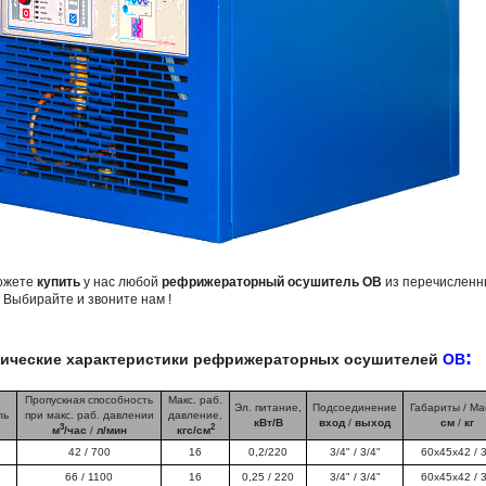
ожете
купить
у нас любой
рефрижераторный осушитель ОВ
из перечисленн
 Выбирайте и звоните нам !
:
нические характеристики рефрижераторных осушителей
ОВ
Пропускная способность
Макс. раб.
Эл. питание,
Подсоединение
Габариты / Ма
ль
при макс. раб. давлении
давление,
кВт/В
вход
/
выход
см
/
кг
3
2
м
/час
/
л/мин
кгс/см
42 / 700
16
0,2/220
3/4" / 3/4"
60x45x42 / 
66 / 1100
16
0,25 / 220
3/4" / 3/4"
60x45x42 / 