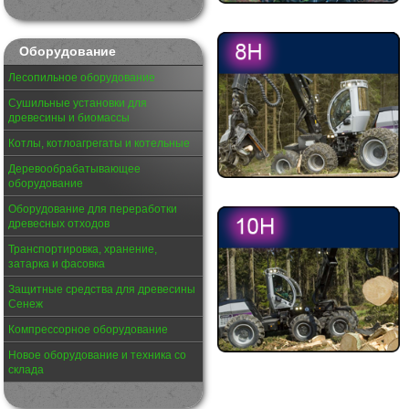
Оборудование
Лесопильное оборудование
Сушильные установки для
древесины и биомассы
Котлы, котлоагрегаты и котельные
Деревообрабатывающее
оборудование
Оборудование для переработки
древесных отходов
Транспортировка, хранение,
затарка и фасовка
Защитные средства для древесины
Сенеж
Компрессорное оборудование
Новое оборудование и техника со
склада