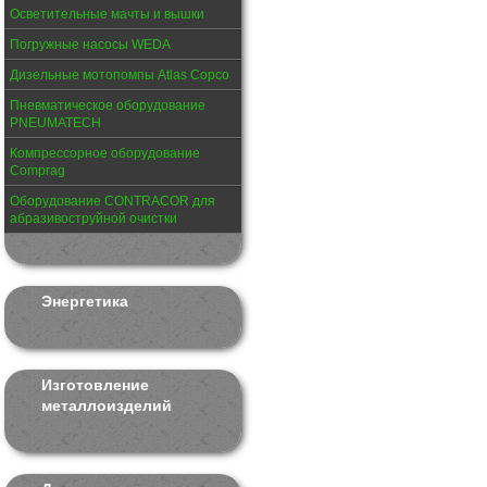
Осветительные мачты и вышки
Погружные насосы WEDA
Дизельные мотопомпы Atlas Copco
Пневматическое оборудование
PNEUMATECH
Компрессорное оборудование
Comprag
Оборудование CONTRACOR для
абразивоструйной очистки
Энергетика
Изготовление
металлоизделий