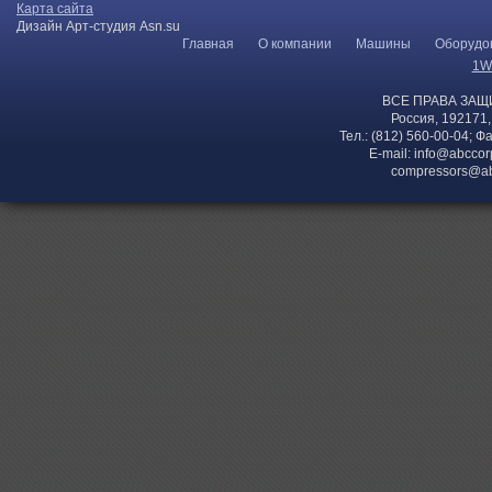
Карта сайта
Дизайн Арт-студия Asn.su
Главная
О компании
Машины
Оборудо
1W
ВСЕ ПРАВА ЗАЩ
Россия, 192171,
Тел.: (812) 560-00-04; Ф
E-mail:
info@abccor
compressors@ab