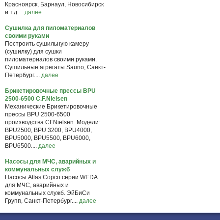
Красноярск, Барнаул, Новосибирск
и т.д....
далее
Сушилка для пиломатериалов
своими руками
Построить сушильную камеру
(сушилку) для сушки
пиломатериалов своими руками.
Сушильные агрегаты Sauno, Санкт-
Петербург....
далее
Брикетировочные прессы BPU
2500-6500 C.F.Nielsen
Механические Брикетировочные
прессы BPU 2500-6500
производства CFNielsen. Модели:
BPU2500, BPU 3200, BPU4000,
BPU5000, BPU5500, BPU6000,
BPU6500....
далее
Насосы для МЧС, аварийных и
коммунальных служб
Насосы Atlas Copco серии WEDA
для МЧС, аварийных и
коммунальных служб. ЭйБиСи
Групп, Санкт-Петербург....
далее