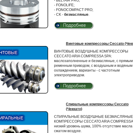
- BELTAIR PRO;
- FONOLIFE;
- FONOCOMPACT PRO;
- CK -
безмасляные
.
Винтовые компрессоры Ceccato (Чек
ВИНТОВЫЕ ВОЗДУШНЫЕ КОМПРЕССОРЫ
CECCATO ARIA COMPRESSA SPA:
маслозаполненные и безмасляные, с прямым
ременным приводом, с воздушным и водяным
охлаждением, варианты - с частотным
электроприводом.
Спиральные компрессоры Ceccato
(Чеккато)
СПИРАЛЬНЫЕ ВОЗДУШНЫЕ БЕЗМАСЛЯНЫЕ
КОМПРЕССОРЫ CECCATO ARIA COMPRESSA 
низкий уровень шума, 100% отсутствие масла
сжатом воздухе.