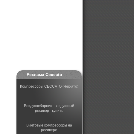
Реклама Ceccato
Компрессоры CECCATO (Чеккато)
Воздухосборник - воздушный
ресивер - купить
Винтовые компрессоры на
ресивере