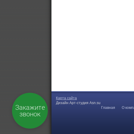
Карта сайта
Дизайн Арт-студия Asn.su
Закажите
Главная
О комп
звонок