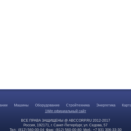
ании
Машины
Оборудование
Стройтехника
Энергетика
Карт
1Win официальный сайт
ВСЕ ПРАВА ЗАЩИЩЕНЫ @ ABCCORP.RU 2012-2017
Россия, 192171, г. Санкт-Петербург, ул. Седова, 57
Тел.: (812) 560-00-04; Факс: (812) 560-00-80; Моб.: +7 931 306-33-30