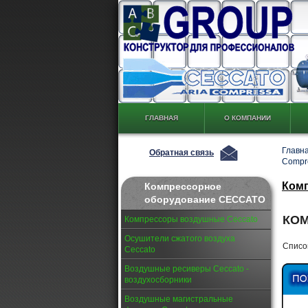
ГЛАВНАЯ
О КОМПАНИИ
Главн
Обратная связь
Compr
Комп
Компрессорное
оборудование CECCATO
КОМ
Компрессоры воздушные Ceccato
Осушители сжатого воздуха
Списо
Ceccato
Воздушные ресиверы Ceccato -
воздухосборники
Воздушные магистральные