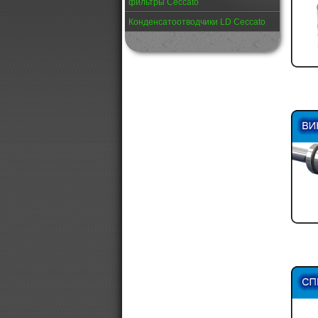
фильтры Ceccato
Конденсатоотводчики LD Ceccato