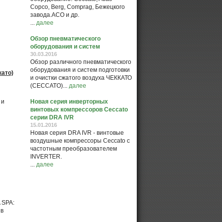
Copco, Berg, Comprag, Бежецкого
завода.АСО и др.
...
далее
Обзор пневматического
оборудования и систем
30.03.2016
Обзор различного пневматического
оборудования и систем подготовки
като)
и очистки сжатого воздуха ЧЕККАТО
(CECCATO)...
далее
 и
Новая серия инверторных
винтовых компрессоров Ceccato
серии DRA IVR
15.01.2016
Новая серия DRA IVR - винтовые
воздушные компрессоры Ceccato с
частотным преобразователем
INVERTER.
...
далее
SPA:
 в