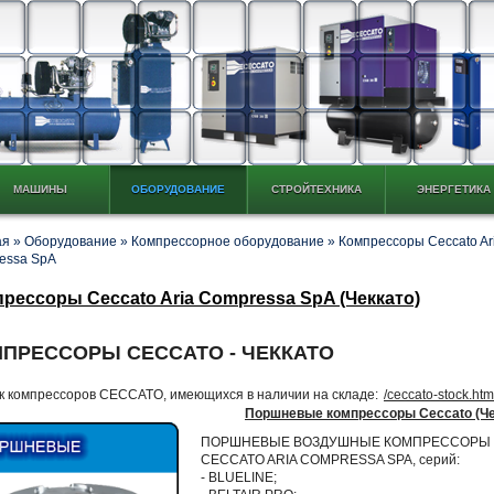
МАШИНЫ
ОБОРУДОВАНИЕ
СТРОЙТЕХНИКА
ЭНЕРГЕТИКА
ая
»
Оборудование
»
Компрессорное оборудование
»
Компрессоры Ceccato Ar
essa SpA
рессоры Ceccato Aria Compressa SpA (Чеккато)
ПРЕССОРЫ CECCATO - ЧЕККАТО
к компрессоров CECCATO, имеющихся в наличии на складе:
/ceccato-stock.htm
Поршневые компрессоры Ceccato (Че
ПОРШНЕВЫЕ ВОЗДУШНЫЕ КОМПРЕССОРЫ
CECCATO ARIA COMPRESSA SPA, серий:
- BLUELINE;