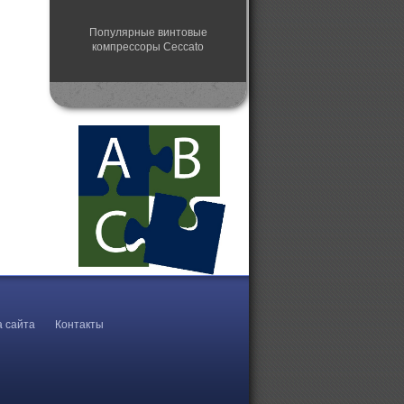
Популярные винтовые
компрессоры Ceccato
Системы подготовки сжатого
воздуха
Запчасти и расходники для
Чеккато
Стоматологические компрессоры
Купить винтовой компрессор
а сайта
Контакты
Спиральный компрессор для
поликлиники
Компрессор воздушный - купить