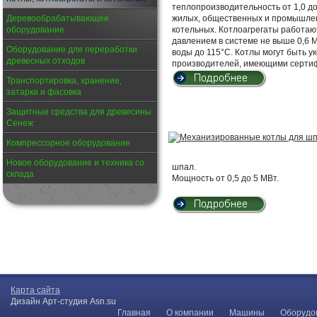
теплопроизводительность от 1,0 д
Деревообрабатывающее
жилых, общественных и промышленн
оборудование
котельных. Котлоагрегаты работаю
давлением в системе не выше 0,6 М
Оборудование для переработки
воды до 115°С. Котлы могут быть 
древесных отходов
производителей, имеющими сертиф
Транспортировка, хранение,
затарка и фасовка
Защитные средства для древесины
Сенеж
Компрессорное оборудование
Новое оборудование и техника со
шпал.
склада
Мощность от 0,5 до 5 МВт.
Карта сайта
Дизайн Арт-студия Asn.su
Главная
О компании
Машины
Оборудо