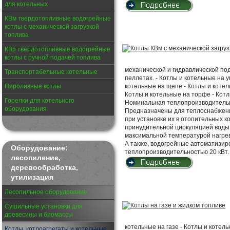
для котельных
КВм твердотопливные водогрейные
котлы с механической загрузкой
топлива
КВр твердотопливные водогрейные
котлы с ручной подачей топлива
механической и гидравлической по
Транспортабельные котельные
пеллетах. - Котлы и котельные на у
Пиролизные котлы
котельные на щепе - Котлы и котел
Котлы и котельные на торфе - Котл
Горелки для котельного
Номинальная теплопроизводительно
оборудования
Предназначены для теплоснабжен
при установке их в отопительных к
принудительной циркуляцией воды с
максимальной температурой нагрев
А также, водогрейные автоматизи
Оборудование:
теплопроизводительностью 20 кВт.
лесопиление,
деревообработка,
утилизация
Лесопильное оборудование
Сушильные установки для
древесины и биомассы
котельные на газе - Котлы и коте
Котлы, котлоагрегаты и котельные