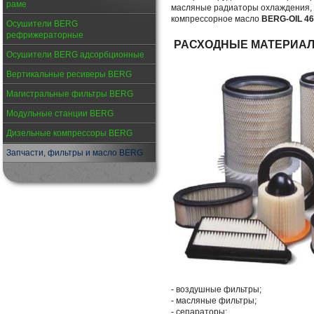
раме
масляные радиаторы охлаждения, р
компрессорное масло
BERG-OIL 46
Осушители BERG
рефрижераторные
РАСХОДНЫЕ МАТЕРИАЛ
Осушители BERG адсорбционные
Вертикальные ресиверы BERG
Магистральные фильтры BERG
Модульные станции BERG
Дизельные компрессоры BERG
Запчасти, фильтры и масло BERG
- воздушные фильтры;
- масляные фильтры;
- сепараторы;