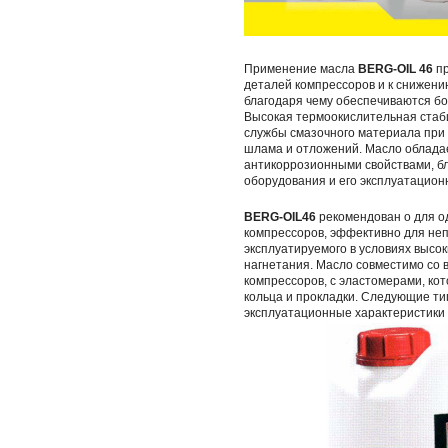
Применение масла
BERG-OIL 46
пр
деталей компрессоров и к снижен
благодаря чему обеспечиваются б
Высокая термоокислительная стаб
службы смазочного материала пр
шлама и отложений. Масло облада
антикоррозионными свойствами, бл
оборудования и его эксплуатацион
BERG-OIL46
рекомендован о для о
компрессоров, эффективно для не
эксплуатируемого в условиях высо
нагнетания. Масло совместимо со 
компрессоров, с эластомерами, ко
кольца и прокладки. Следующие т
эксплуатационные характеристики