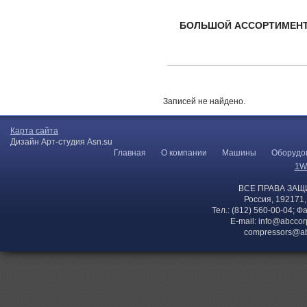
БОЛЬШОЙ АССОРТИМЕНТ 
Записей не найдено.
Карта сайта
Дизайн Арт-студия Asn.su
Главная
О компании
Машины
Оборудо
1W
ВСЕ ПРАВА ЗАЩ
Россия, 192171,
Тел.: (812) 560-00-04; Ф
E-mail:
info@abccor
compressors@ab