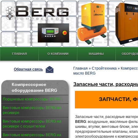
ГЛАВНАЯ
О КОМПАНИИ
МАШИНЫ
ОБОРУДО
Главная
»
Стройтехника
»
Компресс
Обратная связь
масло BERG
Запасные части, расход
Компрессорное
оборудование BERG
ЗАПЧАСТИ, 
Поршневые компрессоры BERG
Винтовые компрессоры BERG на
ресивере
Запасные части, расходные матер
Винтовые компрессоры BERG на
BERG
: воздушные, масляные филь
ресивере с осушителем
шкивы, втулки; винтовые блоки, эл
предохранительные клапаны, клап
Винтовые компрессоры BERG на
электрооборудование к компрессо