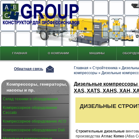
ГЛАВНАЯ
О КОМПАНИИ
МАШИНЫ
ОБОРУДО
Главная
»
Стройтехника
»
Дизельны
Обратная связь
компрессоры
»
Дизельные компресс
Дизельные компрессоры д
Компрессоры, генераторы,
насосы и пр.
XAS, XATS, XAHS, XAH, X
Склад техники и оборудования
ДИЗЕЛЬНЫЕ СТРО
Компрессорное оборудование
Ceccato
Компрессорное оборудование АСО
Компрессорное оборудование Dali
Строительные дизельные
винтов
производства
Атлас Копко
(Atlas C
Модульные компрессорные