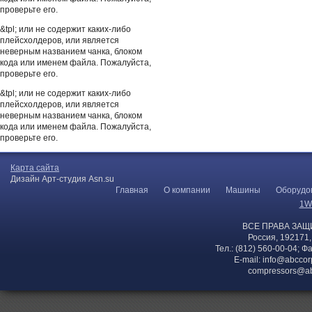
проверьте его.
&tpl; или не содержит каких-либо
плейсхолдеров, или является
неверным названием чанка, блоком
кода или именем файла. Пожалуйста,
проверьте его.
&tpl; или не содержит каких-либо
плейсхолдеров, или является
неверным названием чанка, блоком
кода или именем файла. Пожалуйста,
проверьте его.
Карта сайта
Дизайн Арт-студия Asn.su
Главная
О компании
Машины
Оборудо
1W
ВСЕ ПРАВА ЗАЩ
Россия, 192171,
Тел.: (812) 560-00-04; Ф
E-mail:
info@abccor
compressors@ab