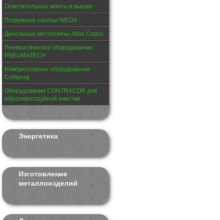
Осветительные мачты и вышки
Погружные насосы WEDA
Дизельные мотопомпы Atlas Copco
Пневматическое оборудование
PNEUMATECH
Компрессорное оборудование
Comprag
Оборудование CONTRACOR для
абразивоструйной очистки
Энергетика
Изготовление
металлоизделий