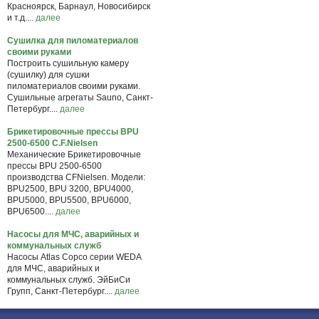
Красноярск, Барнаул, Новосибирск
и т.д....
далее
Сушилка для пиломатериалов
своими руками
Построить сушильную камеру
(сушилку) для сушки
пиломатериалов своими руками.
Сушильные агрегаты Sauno, Санкт-
Петербург....
далее
Брикетировочные прессы BPU
2500-6500 C.F.Nielsen
Механические Брикетировочные
прессы BPU 2500-6500
производства CFNielsen. Модели:
BPU2500, BPU 3200, BPU4000,
BPU5000, BPU5500, BPU6000,
BPU6500....
далее
Насосы для МЧС, аварийных и
коммунальных служб
Насосы Atlas Copco серии WEDA
для МЧС, аварийных и
коммунальных служб. ЭйБиСи
Групп, Санкт-Петербург....
далее