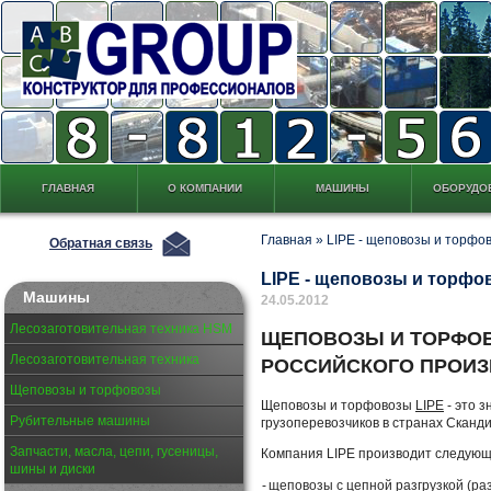
ГЛАВНАЯ
О КОМПАНИИ
МАШИНЫ
ОБОРУДО
Главная
»
LIPE - щеповозы и торфо
Обратная связь
LIPE - щеповозы и торфо
Машины
24.05.2012
Лесозаготовительная техника HSM
ЩЕПОВОЗЫ И ТОРФОВ
Лесозаготовительная техника
РОССИЙСКОГО ПРОИ
Щеповозы и торфовозы
Щеповозы и торфовозы
LIPE
- это 
Рубительные машины
грузоперевозчиков в странах Сканд
Запчасти, масла, цепи, гусеницы,
Компания LIPE производит следующ
шины и диски
-
щеповозы с цепной разгрузкой (раз