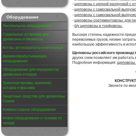
-
щеповозы с цепной разгрузкой с 
-
щеповозы с самосвальной выгрузкой
-
щеповозы с самосвальной выгрузк
Оборудование
-
щеповозы-сортиментовозы: для п
-
б/у щеповозы и торфовозы.
Лесопильное оборудование
Сушильные установки для
Высокая степень надежности прице
древесины и биомассы
перевозимых грузов, низкие затрат
наибольшую эффективность в испол
Котлы, котлоагрегаты и котельные
Щеповозы российского производс
Деревообрабатывающее
других схем позволяет им работать 
оборудование
Подробная информация:
щеповозы 
Оборудование для переработки
древесных отходов
КОНСТРУК
Транспортировка, хранение,
Звоните по мн
затарка и фасовка
Защитные средства для древесины
Сенеж
Компрессорное оборудование
Новое оборудование и техника со
склада