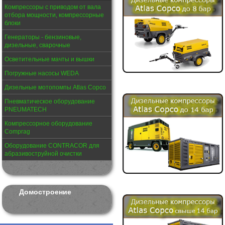
Компрессоры с приводом от вала
отбора мощности, компрессорные
блоки
Генераторы - бензиновые,
дизельные, сварочные
Осветительные мачты и вышки
Погружные насосы WEDA
Дизельные мотопомпы Atlas Copco
Пневматическое оборудование
PNEUMATECH
Компрессорное оборудование
Comprag
Оборудование CONTRACOR для
абразивоструйной очистки
Домостроение