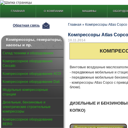
ГЛАВНАЯ
О КОМПАНИИ
МАШИНЫ
ОБОРУДО
Главная
»
Компрессоры Atlas Copco 
Обратная связь
Компрессоры Atlas Copco
Компрессоры, генераторы,
10.11.2014
насосы и пр.
КОМПРЕС
Склад техники и оборудования
Компрессорное оборудование
Ceccato
Винтовые воздушные маслозапол
- передвижные мобильные и стаци
Компрессорное оборудование АСО
- передвижные мобильные бензино
Компрессорное оборудование Dali
- компрессоры Atlas Copco с прив
блоки).
Модульные компрессорные
станции
Дизельные, бензиновые и
ДИЗЕЛЬНЫЕ И БЕНЗИНОВ
электрические строительные
КОПКО)
компрессоры
Компрессорное оборудование
BERG