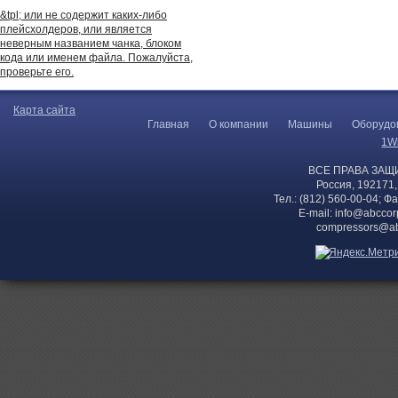
&tpl; или не содержит каких-либо
плейсхолдеров, или является
неверным названием чанка, блоком
кода или именем файла. Пожалуйста,
проверьте его.
Карта сайта
Главная
О компании
Машины
Оборудо
1W
ВСЕ ПРАВА ЗАЩ
Россия, 192171,
Тел.: (812) 560-00-04; Ф
E-mail:
info@abccor
compressors@ab