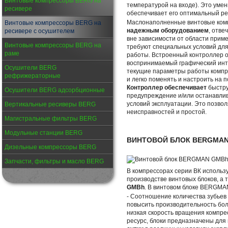
Винтовые компрессоры BERG на
температурой на входе). Это умен
ресивере
обеспечивает его оптимальный р
Маслонаполненные винтовые ко
Винтовые компрессоры BERG на
надежным оборудованием
, отв
ресивере с осушителем
вне зависимости от области прим
Винтовые компрессоры BERG на
требуют специальных условий для
раме
работы. Встроенный контроллер о
воспринимаемый графический инт
Осушители BERG
текущие параметры работы компр
рефрижераторные
и легко поменять и настроить на 
Контроллер обеспечивает
быстру
Осушители BERG адсорбционные
предупреждение и/или останавли
условий эксплуатации. Это позво
Вертикальные ресиверы BERG
неисправностей и простой.
Магистральные фильтры BERG
Модульные станции BERG
ВИНТОВОЙ БЛОК BERGMA
Дизельные компрессоры BERG
Запчасти, фильтры и масло BERG
В компрессорах серии ВК использ
производстве винтовых блоков, а 
GMBh
. В винтовом блоке BERGMA
- Cоотношение количества зубьев
повысить производительность бо
низкая скорость вращения компре
ресурс, блоки предназначены для