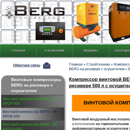
ГЛАВНАЯ
О КОМПАНИИ
МАШИНЫ
ОБОРУДО
Главная
»
Стройтехника
»
Компресс
Обратная связь
BERG на ресивере с осушителем
»
Компрессор винтовой BER
Винтовые компрессоры
BERG на ресивере с
ресивере 500 л c осушител
осушителем
Винтовой компрессор BERG - BK-
ВИНТОВОЙ КОМ
4PО/7-500
Винтовой компрессор BERG - BK-
4PО/8-500
Винтовой воздушный маслозапо
в исполнении
на горизонтальном
Винтовой компрессор BERG - BK-
рефрижераторным осушителем
4PО/10-500