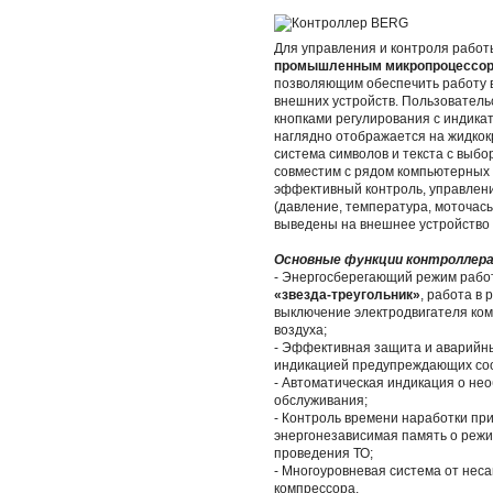
Для управления и контроля рабо
промышленным микропроцессорн
позволяющим обеспечить работу в
внешних устройств. Пользовател
кнопками регулирования с индика
наглядно отображается на жидкок
система символов и текста с выб
совместим с рядом компьютерных 
эффективный контроль, управлени
(давление, температура, моточасы
выведены на внешнее устройство 
Основные функции контроллер
- Энергосберегающий режим работ
«звезда-треугольник»
, работа в 
выключение электродвигателя ком
воздуха;
- Эффективная защита и аварийны
индикацией предупреждающих соо
- Автоматическая индикация о не
обслуживания;
- Контроль времени наработки пр
энергонезависимая память о режи
проведения ТО;
- Многоуровневая система от нес
компрессора.