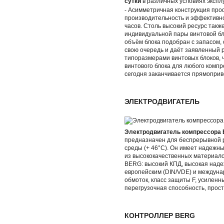
сутки
в различных условиях экспл
- Асимметричная конструкция пр
производительность и эффективнос
часов. Столь высокий ресурс так
индивидуальной пары винтовой бл
объём блока подобран с запасом, 
свою очередь и даёт заявленный 
типоразмерами винтовых блоков, 
винтового блока для любого компр
сегодня заканчивается прямопри
ЭЛЕКТРОДВИГАТЕЛЬ
Электродвигатель компрессора
предназначен для беспрерывной 
среды (+ 46°С). Он имеет надежн
из высококачественных материало
BERG: высокий КПД, высокая наде
европейским (DIN/VDE) и междуна
обмоток, класс защиты F, усилен
перегрузочная способность, прост
КОНТРОЛЛЕР BERG