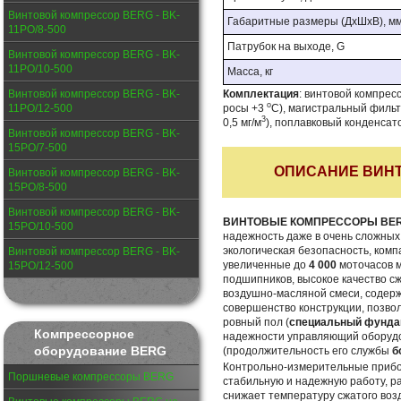
Винтовой компрессор BERG - BK-
Габаритные размеры (ДхШхВ), м
11PО/8-500
Патрубок на выходе, G
Винтовой компрессор BERG - BK-
11PО/10-500
Масса, кг
Винтовой компрессор BERG - BK-
Комплектация
: винтовой компрес
о
11PО/12-500
росы +3
С), магистральный фильтр
3
0,5 мг/м
), поплавковый конденсат
Винтовой компрессор BERG - BK-
15PО/7-500
ОПИСАНИЕ ВИН
Винтовой компрессор BERG - BK-
15PО/8-500
Винтовой компрессор BERG - BK-
ВИНТОВЫЕ КОМПРЕССОРЫ BE
15PО/10-500
надежность даже в очень сложных 
экологическая безопасность, комп
Винтовой компрессор BERG - BK-
увеличенные до
4 000
моточасов 
15PО/12-500
подшипников, высокое качество с
воздушно-масляной смеси, содер
совершенство конструкции, позв
ровный пол (
специальный фундам
Компрессорное
надежности управляющий оборудо
оборудование BERG
(продолжительность его службы
б
Контрольно-измерительные при
Поршневые компрессоры BERG
стабильную и надежную работу, р
снижает температуру сжатого воз