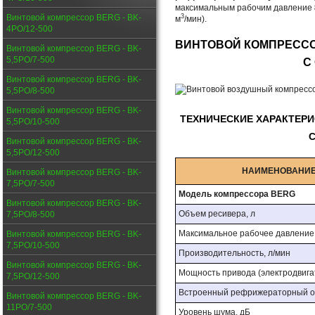
максимальным рабочим давление
Винтовой компрессор BERG - BK-
3
м
/мин).
4PО/12-500
ВИНТОВОЙ КОМПРЕСС
Винтовой компрессор BERG - BK-
5,5PО/7-500
С
Винтовой компрессор BERG - BK-
5,5PО/8-500
Винтовой компрессор BERG - BK-
ТЕХНИЧЕСКИЕ ХАРАКТЕР
5,5PО/10-500
С
Винтовой компрессор BERG - BK-
5,5PО/12-500
НАИМЕНОВАНИЕ
Винтовой компрессор BERG - BK-
7,5PО/7-500
Модель компрессора BERG
Винтовой компрессор BERG - BK-
Объем ресивера, л
7,5PО/8-500
Максимальное рабочее давление, 
Винтовой компрессор BERG - BK-
7,5PО/10-500
Производительность, л/мин
Винтовой компрессор BERG - BK-
Мощность привода (электродвигат
7,5PО/12-500
Встроенный рефрижераторный ос
Винтовой компрессор BERG - BK-
11PО/7-500
Уровень шума, дБ