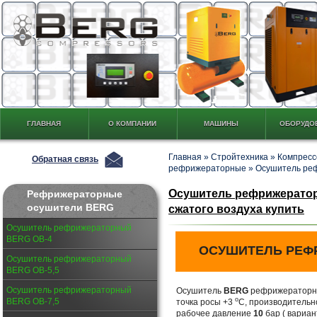
ГЛАВНАЯ
О КОМПАНИИ
МАШИНЫ
ОБОРУДО
Главная
»
Стройтехника
»
Компресс
Обратная связь
рефрижераторные
»
Осушитель ре
Осушитель рефрижератор
Рефрижераторные
осушители BERG
сжатого воздуха купить
Осушитель рефрижераторный
BERG ОВ-4
ОСУШИТЕЛЬ РЕФ
Осушитель рефрижераторный
BERG ОВ-5,5
Осушитель рефрижераторный
Осушитель
BERG
рефрижераторно
о
BERG ОВ-7,5
точка росы +3
С, производительн
рабочее давление
10
бар ( вариан