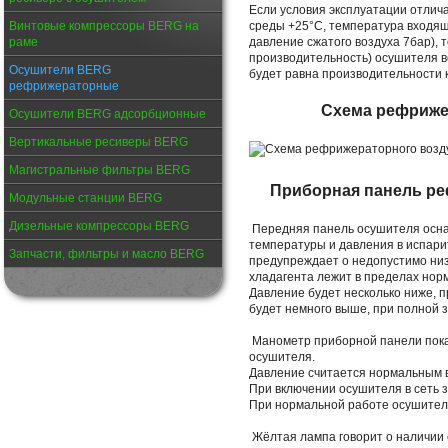
Если условия эксплуатации отлич
Винтовые компрессоры BERG на
среды +25°C, температура входящ
раме
давление сжатого воздуха 7бар), 
производительность) осушителя 
Осушители BERG
будет равна производительности к
рефрижераторные
Схема рефриже
Осушители BERG адсорбционные
Вертикальные ресиверы BERG
Магистральные фильтры BERG
Приборная панель р
Модульные станции BERG
Дизельные компрессоры BERG
Передняя панель осушителя осн
температуры и давления в испари
Запчасти, фильтры и масло BERG
предупреждает о недопустимо низ
хладагента лежит в пределах норм
Давление будет несколько ниже, п
будет немного выше, при полной з
Манометр приборной панели показ
осушителя.
Давление считается нормальным в
При включении осушителя в сеть 
При нормальной работе осушителя
Жёлтая лампа говорит о наличии с