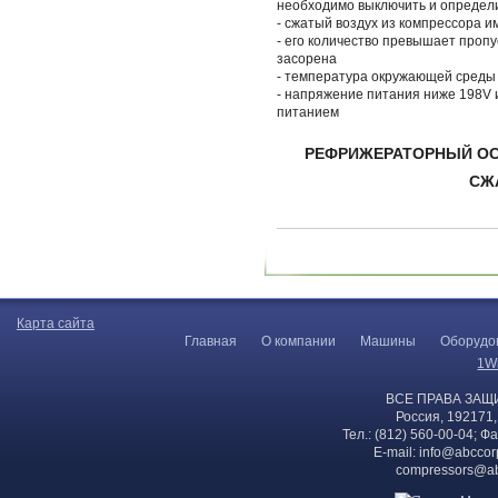
необходимо выключить и определи
- сжатый воздух из компрессора 
- его количество превышает пропу
засорена
- температура окружающей среды
- напряжение питания ниже 198V
питанием
РЕФРИЖЕРАТОРНЫЙ О
СЖ
Карта сайта
Главная
О компании
Машины
Оборудо
1W
ВСЕ ПРАВА ЗАЩ
Россия, 192171,
Тел.: (812) 560-00-04; Ф
E-mail:
info@abccor
compressors@ab