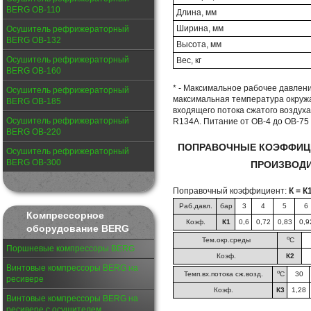
BERG ОВ-110
Длина, мм
Ширина, мм
Осушитель рефрижераторный
BERG ОВ-132
Высота, мм
Осушитель рефрижераторный
Вес, кг
BERG ОВ-160
* - Максимальное рабочее давление
Осушитель рефрижераторный
максимальная температура окруж
BERG ОВ-185
входящего потока сжатого воздуха
Осушитель рефрижераторный
R134A. Питание от ОВ-4 до ОВ-75 -
BERG ОВ-220
ПОПРАВОЧНЫЕ КОЭФФИЦ
Осушитель рефрижераторный
BERG ОВ-300
ПРОИЗВОД
Поправочный коэффициент:
К = К
Раб.давл.
бар
3
4
5
6
Компрессорное
Коэф.
К1
0,6
0,72
0,83
0,9
оборудование BERG
о
Тем.окр.среды
С
Поршневые компрессоры BERG
Коэф.
К2
Винтовые компрессоры BERG на
о
Темп.вх.потока сж.возд.
С
30
ресивере
Коэф.
К3
1,28
Винтовые компрессоры BERG на
ресивере с осушителем