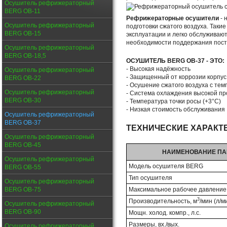
Осушитель рефрижераторный
BERG ОВ-11
Рефрижераторные осушители
- 
Осушитель рефрижераторный
подготовки сжатого воздуха. Таки
BERG ОВ-15
эксплуатации и легко обслуживаю
необходимости поддержания пост
Осушитель рефрижераторный
BERG ОВ-18,5
ОСУШИТЕЛЬ BERG ОВ-37 - ЭТО:
- Высокая надёжность
Осушитель рефрижераторный
- Защищенный от коррозии корпус
BERG ОВ-22
- Осушение сжатого воздуха с тем
Осушитель рефрижераторный
- Система охлаждения высокой п
BERG ОВ-30
- Температура точки росы (+3°С)
- Низкая стоимость обслуживания
Осушитель рефрижераторный
BERG ОВ-37
ТЕХНИЧЕСКИЕ ХАРАКТ
Осушитель рефрижераторный
BERG ОВ-45
НАИМЕНОВАНИЕ ПА
Осушитель рефрижераторный
Модель осушителя BERG
BERG ОВ-55
Тип осушителя
Осушитель рефрижераторный
BERG ОВ-75
Максимальное рабочее давление,
3
Производительность, м
/мин (л/м
Осушитель рефрижераторный
BERG ОВ-90
Мощн. холод. компр., л.с.
Размеры, вх./вых.
Осушитель рефрижераторный