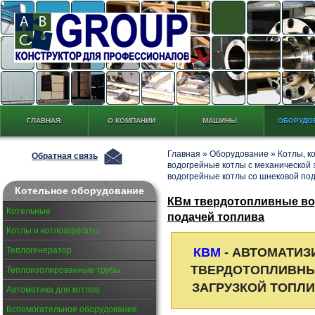
ГЛАВНАЯ
О КОМПАНИИ
МАШИНЫ
ОБОРУДО
Главная
»
Оборудование
»
Котлы, к
Обратная связь
водогрейные котлы с механической 
водогрейные котлы со шнековой по
Котельное оборудование
КВм твердотопливные во
Котельные
подачей топлива
Котлы и котлоагрегаты
КВМ
- АВТОМАТИ
Теплогенератор
ТВЕРДОТОПЛИВНЫ
Теплоизолированные трубы
ЗАГРУЗКОЙ ТОПЛ
Автоматика для котлов
Вспомогательное оборудование