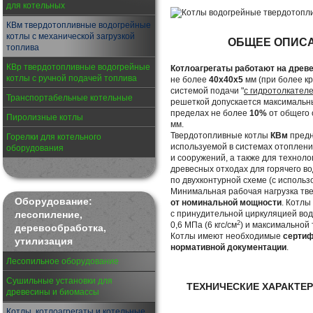
для котельных
КВм твердотопливные водогрейные
котлы с механической загрузкой
ОБЩЕЕ ОПИСА
топлива
КВр твердотопливные водогрейные
Котлоагрегаты работают на древ
котлы с ручной подачей топлива
не более
40х40х5
мм (при более к
системой подачи "
с гидротолкател
Транспортабельные котельные
решеткой допускается максималь
пределах не более
10%
от общего 
Пиролизные котлы
мм.
Твердотопливные котлы
КВм
предн
Горелки для котельного
используемой в системах отоплени
оборудования
и сооружений, а также для техноло
древесных отходах для горячего в
по двухконтурной схеме (с исполь
Минимальная рабочая нагрузка тв
Оборудование:
от номинальной мощности
. Котлы
лесопиление,
с принудительной циркуляцией во
2
0,6 МПа (6 кгс/см
) и максимальной
деревообработка,
Котлы имеют необходимые
серти
утилизация
нормативной документации
.
Лесопильное оборудование
Сушильные установки для
ТЕХНИЧЕСКИЕ ХАРАКТЕ
древесины и биомассы
Котлы, котлоагрегаты и котельные