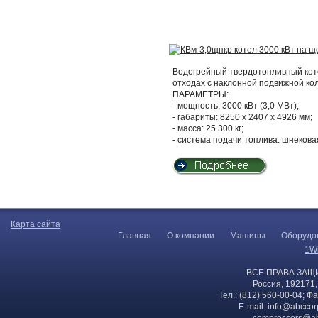
Водогрейный твердотопливный кот
отходах с наклонной подвижной ко
ПАРАМЕТРЫ:
- мощность: 3000 кВт (3,0 МВт);
- габариты: 8250 х 2407 х 4926 мм;
- масса: 25 300 кг;
- система подачи топлива: шнекова
Карта сайта
Главная
О компании
Машины
Оборудо
1W
ВСЕ ПРАВА ЗАЩ
Россия, 192171,
Тел.: (812) 560-00-04; Ф
E-mail:
info@abccor