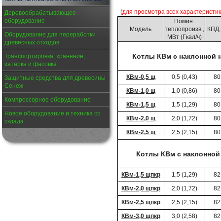
(
для просмотра всех характеристик
Деревообрабатывающее
оборудование
Номин.
Модель
теплопроизв.,
КПД,
Оборудование для переработки
МВт (Гкал/ч)
древесных отходов
Котлы КВм с наклонной
Транспортировка, хранение,
затарка и фасовка
КВм-0,5 щ
0,5 (0,43)
80
Защитные средства для древесины
Сенеж
КВм-1,0 щ
1,0 (0,86)
80
Компрессорное оборудование
КВм-1,5 щ
1,5 (1,29)
80
Новое оборудование и техника со
КВм-2,0 щ
2,0 (1,72)
80
склада
КВм-2,5 щ
2,5 (2,15)
80
Котлы КВм с наклонно
КВм-1,5 щпкр
1,5 (1,29)
82
КВм-2,0 щпкр
2,0 (1,72)
82
КВм-2,5 щпкр
2,5 (2,15)
82
КВм-3,0 щпкр
3,0 (2,58)
82