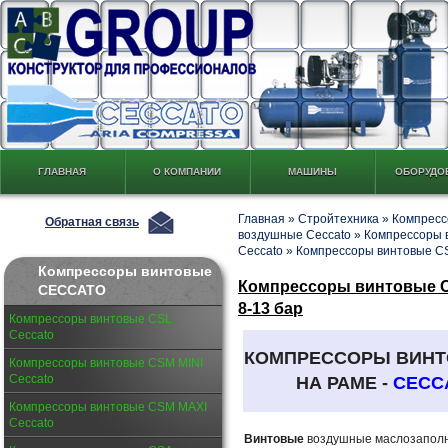
ГЛАВНАЯ
О КОМПАНИИ
МАШИНЫ
ОБОРУДО
Главная
»
Стройтехника
»
Компресс
Обратная связь
воздушные Ceccato
»
Компрессоры 
Ceccato
»
Компрессоры винтовые C
Компрессоры винтовые
Компрессоры винтовые CSB
CECCATO
8-13 бар
Компрессоры винтовые CSL
Ceccato
КОМПРЕССОРЫ ВИН
Компрессоры винтовые CSM MINI
Ceccato
НА РАМЕ -
CECC
Компрессоры винтовые CSM MAXI
Ceccato
Винтовые
воздушные маслозапол