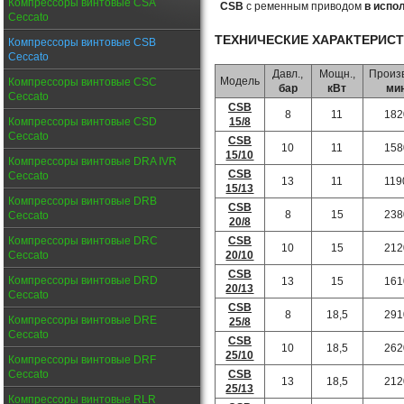
Компрессоры винтовые CSA
CSB
с ременным приводом
в испо
Ceccato
ТЕХНИЧЕСКИЕ ХАРАКТЕРИС
Компрессоры винтовые CSB
Ceccato
Давл.,
Мощн.,
Произв
Модель
Компрессоры винтовые CSC
бар
кВт
ми
Ceccato
CSB
8
11
182
15/8
Компрессоры винтовые CSD
Ceccato
CSB
10
11
158
15/10
Компрессоры винтовые DRA IVR
CSB
Ceccato
13
11
119
15/13
Компрессоры винтовые DRB
CSB
8
15
238
Ceccato
20/8
CSB
Компрессоры винтовые DRC
10
15
212
20/10
Ceccato
CSB
Компрессоры винтовые DRD
13
15
161
20/13
Ceccato
CSB
8
18,5
291
Компрессоры винтовые DRE
25/8
Ceccato
CSB
10
18,5
262
25/10
Компрессоры винтовые DRF
CSB
Ceccato
13
18,5
212
25/13
Компрессоры винтовые RLR