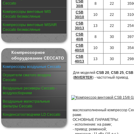
CSB
Ceccato
8
22
359
30/8
Компрессоры винтовые WIS
CSB
10
22
310
Ceccato безмасляные
30/10
CSB
Компрессоры винтовые WISAIR
13
22
254
30/13
Ceccato безмасляные
CSB
8
30
397
40/8
CSB
10
30
354
40/10
Компрессорное
CSB
оборудование CECCATO
13
30
298
40/13
Компрессоры воздушные Ceccato
Для моделей
CSB 20
,
CSB 25
,
CSB
Осушители сжатого воздуха
(
INVERTER
) - частотный привод.
Ceccato
Воздушные ресиверы Ceccato -
воздухосборники
Воздушные магистральные
фильтры Ceccato
маслозаполненный компрессор Cecc
Конденсатоотводчики LD Ceccato
раме.
ОСНОВНЫЕ ПАРАМЕТРЫ:
- исполнение: на раме;
- привод: ременной;
- двигатель: 11 кВт (15 л.с.);