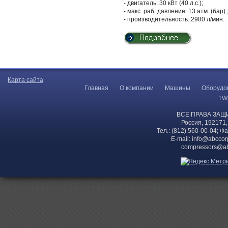
- двигатель: 30 кВт (40 л.с.);
- макс. раб. давление: 13 атм. (бар).
- производительность: 2980 л/мин.
Карта сайта
Главная
О компании
Машины
Оборудо
1W
ВСЕ ПРАВА ЗАЩ
Россия, 192171,
Тел.: (812) 560-00-04; Ф
E-mail:
info@abccor
compressors@ab