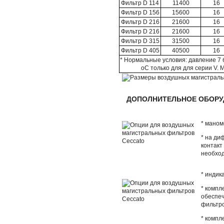
Фильтр D 114
11400
16
Фильтр D 156
15600
16
Фильтр D 216
21600
16
Фильтр D 216
21600
16
Фильтр D 315
31500
16
Фильтр D 405
40500
16
* Нормальные условия: давление 7 
оС только для для серии V
ДОПОЛНИТЕЛЬНОЕ ОБОРУ
* маном
* на ди
контакт
необхо
* индик
* компл
обеспеч
фильтр
* компл