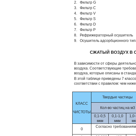
2.
Фильтр G
3.
Фильтр C
4.
Фильтр V
5.
Фильтр S
6.
Фильтр D
7.
Фильтр P
8.
Рефрижераторный осушитель
9.
Осушитель адсорбционного ти
СЖАТЫЙ ВОЗДУХ В СО
В зависимости от сферы деятельно
воздуха. Соответствующие требова
воздуха, которые описаны в стандар
В этой таблице приведены 7 классов
соответствии с правилом: чем ниже
Твердые частицы
КЛАСС
Кол-во частиц на м3
ЧИСТОТЫ
0,1-0,5
0,1-1,0
1,0-
мкм
мкм
мк
Согласно требованиям 
0