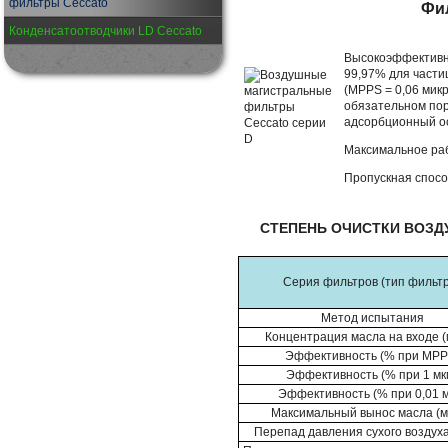
фильтры Ceccato
Фи
Конденсатоотводчики LD Ceccato
Высокоэффективн
99,97% для части
(MPPS = 0,06 мик
обязательном поря
адсорбционный о
Максимальное раб
Пропускная спосо
СТЕПЕНЬ ОЧИСТКИ ВОЗ
Серия фильтров (тип фильт
Метод испытания
Концентрация масла на входе (
Эффективность (% при MPP
Эффективность (% при 1 мк
Эффективность (% при 0,01 м
Максимальный вынос масла (м
Перепад давления сухого воздуха