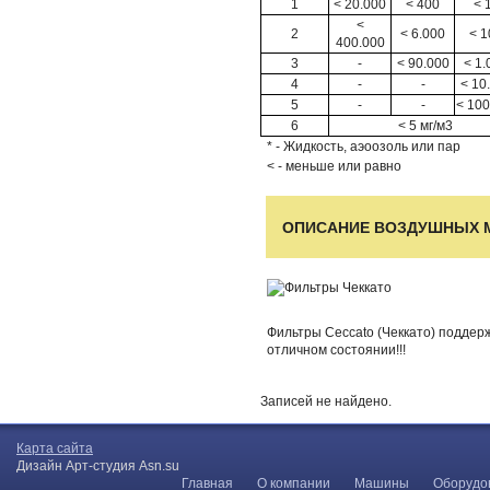
1
< 20.000
< 400
< 
<
2
< 6.000
< 1
400.000
3
-
< 90.000
< 1.
4
-
-
< 10
5
-
-
< 100
6
< 5 мг/м3
* - Жидкость, аэоозоль или пар
< - меньше или равно
ОПИСАНИЕ ВОЗДУШНЫХ 
Фильтры Ceccato (Чеккато) поддер
отличном состоянии!!!
Записей не найдено.
Карта сайта
Дизайн Арт-студия Asn.su
Главная
О компании
Машины
Оборудо