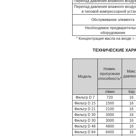
Перепад давления влажного воздух
Перепад давления влажного воздух
в типовой компрессорной уста
Обслуживание элемента
Необходимое предваритель
оборудование
* Концентрация масла на входе = 
ТЕХНИЧЕСКИЕ ХАР
Номин.
Макс
пропускная
давлен
Модель
способность*
л/мин
бар
Фильтр D 7
720
16
Фильтр D 15
1500
16
Фильтр D 21
2100
16
Фильтр D 30
3000
16
Фильтр D 30
3000
16
Фильтр D 48
4800
16
Фильтр D 84
8400
16