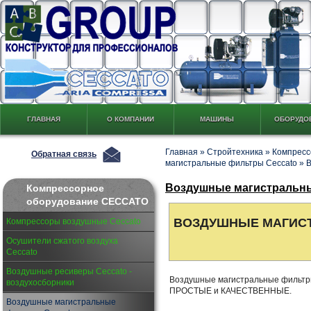
ГЛАВНАЯ
О КОМПАНИИ
МАШИНЫ
ОБОРУДО
Главная
»
Стройтехника
»
Компресс
Обратная связь
магистральные фильтры Ceccato
»
В
Воздушные магистральны
Компрессорное
оборудование CECCATO
ВОЗДУШНЫЕ МАГИС
Компрессоры воздушные Ceccato
Осушители сжатого воздуха
Ceccato
Воздушные ресиверы Ceccato -
Воздушные магистральные фильт
воздухосборники
ПРОСТЫЕ и КАЧЕСТВЕННЫЕ.
Воздушные магистральные