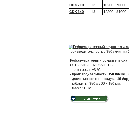
CDX 700
13
10200
70000
CDX 840
13
12300
84000
Рефрижераторный осушитель сжато
ОСНОВНЫЕ ПАРАМЕТРЫ:
о
- точка росы: +3
С;
- производительность:
350 л/мин
(0
- давление сжатого воздуха:
16 бар
;
- габариты: 350 х 500 х 450 мм;
- масса: 19 кг.