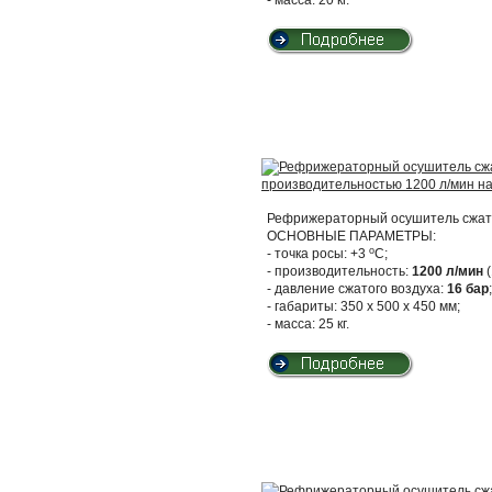
- масса: 20 кг.
Рефрижераторный осушитель сжато
ОСНОВНЫЕ ПАРАМЕТРЫ:
о
- точка росы: +3
С;
- производительность:
1200 л/мин
(
- давление сжатого воздуха:
16 бар
;
- габариты: 350 х 500 х 450 мм;
- масса: 25 кг.