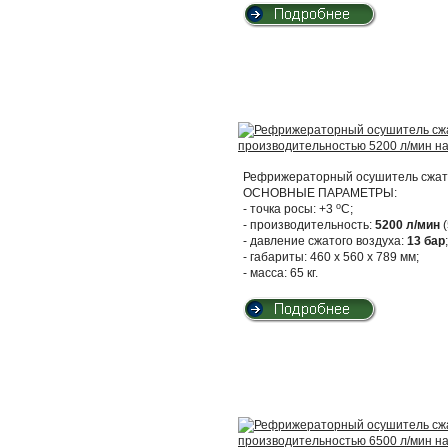
Рефрижераторный осушитель сжато
ОСНОВНЫЕ ПАРАМЕТРЫ:
о
- точка росы: +3
С;
- производительность:
5200 л/мин
(
- давление сжатого воздуха:
13 бар
;
- габариты: 460 х 560 х 789 мм;
- масса: 65 кг.