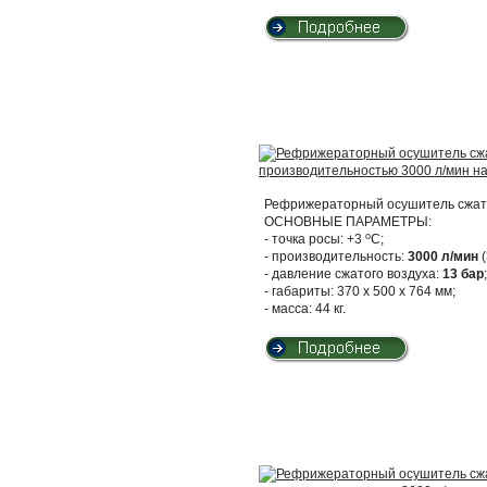
Рефрижераторный осушитель сжато
ОСНОВНЫЕ ПАРАМЕТРЫ:
о
- точка росы: +3
С;
- производительность:
3000 л/мин
(
- давление сжатого воздуха:
13 бар
;
- габариты: 370 х 500 х 764 мм;
- масса: 44 кг.