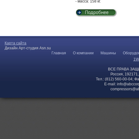
- масса: 158 кг.
Карта сайта
Дизайн Арт-студия Asn.su
Главная
О компании
Машины
Оборудо
1W
ВСЕ ПРАВА ЗАЩ
Россия, 192171,
Тел.: (812) 560-00-04; Ф
E-mail:
info@abccor
compressors@ab