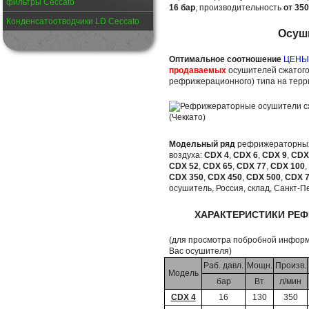
фильтры Ceccato
16 бар
, производительность
от 350
Конденсатоотводчики LD Ceccato
Осуш
Оптимальное соотношение
ЦЕНЫ
продаваемых
осушителей сжатого
рефрижерационного) типа на тер
Модельный ряд
рефрижераторных
воздуха:
CDX 4
,
CDX 6
,
CDX 9
,
CDX
CDX 52
,
CDX 65
,
CDX 77
,
CDX 100
,
CDX 350
,
CDX 450
,
CDX 500
,
CDX 
осушитель, Россия, склад, Санкт-П
ХАРАКТЕРИСТИКИ РЕ
(для просмотра побробной инфор
Вас осушителя)
Раб. давл.
Мощн.
Произв.
Модель
бар
Вт
л/мин
CDX 4
16
130
350