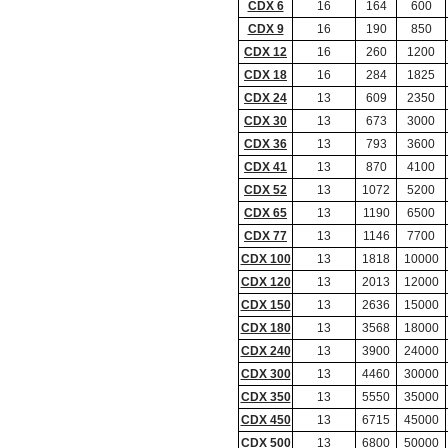
CDX 6
16
164
600
CDX 9
16
190
850
CDX 12
16
260
1200
CDX 18
16
284
1825
CDX 24
13
609
2350
CDX 30
13
673
3000
CDX 36
13
793
3600
CDX 41
13
870
4100
CDX 52
13
1072
5200
CDX 65
13
1190
6500
CDX 77
13
1146
7700
CDX 100
13
1818
10000
CDX 120
13
2013
12000
CDX 150
13
2636
15000
CDX 180
13
3568
18000
CDX 240
13
3900
24000
CDX 300
13
4460
30000
CDX 350
13
5550
35000
CDX 450
13
6715
45000
CDX 500
13
6800
50000