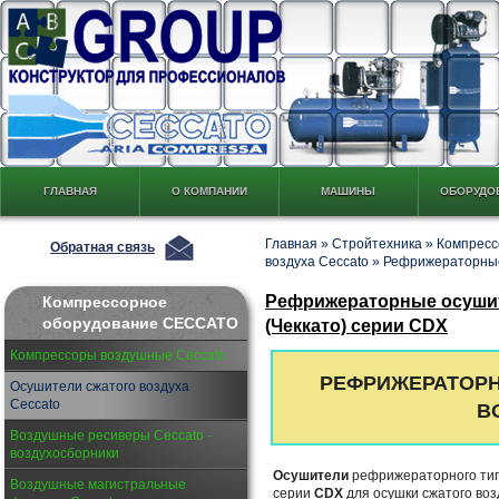
ГЛАВНАЯ
О КОМПАНИИ
МАШИНЫ
ОБОРУДО
Главная
»
Стройтехника
»
Компресс
Обратная связь
воздуха Ceccato
»
Рефрижераторные
Рефрижераторные осушит
Компрессорное
оборудование CECCATO
(Чеккато) серии CDX
Компрессоры воздушные Ceccato
РЕФРИЖЕРАТОР
Осушители сжатого воздуха
Ceccato
В
Воздушные ресиверы Ceccato -
воздухосборники
Осушители
рефрижераторного ти
Воздушные магистральные
серии
CDX
для осушки сжатого во