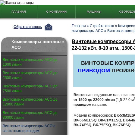
ГЛАВНАЯ
О КОМПАНИИ
МАШИНЫ
ОБОРУДО
Главная
»
Стройтехника
»
Компресс
Обратная связь
компрессоры АСО
»
Винтовые комп
Винтовые компрессоры А
Компрессоры винтовые
АСО
22-132 кВт, 8-10 атм., 1500
Винтовые компрессоры АСО до
ВИНТОВЫЕ КОМП
1000 л/мин
ПРИВОДОМ
ПРОИЗВ
Винтовые компрессоры АСО до
2500 л/мин
Винтовые компрессоры АСО до
7500 л/мин
Винтовые
воздушные маслозапол
Винтовые компрессоры АСО до
от 1500 до 22000 л/мин
(1,5-22,0 м
12000 л/мин
приводом
на раме.
Винтовые компрессоры АСО до
Модели компрессоров:
ВК-53М1ESQ
30000 л/мин
ВК-56М1ESQ
,
ВК-61М1ESQ
,
ВК-64
ВК-74ESQ
,
ВК-75ESQ
,
ВК-76ESQ
.
Винтовые компрессоры АСО с
частотным приводом