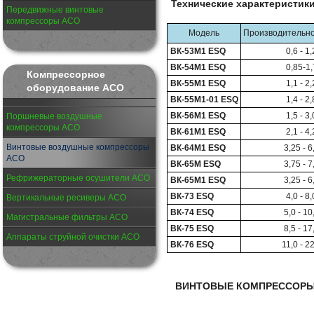
Технические характеристик
Передвижные винтовые
компрессоры АСО
Модель
Производительно
ВК-53М1 ESQ
0,6 - 1,
ВК-54М1 ESQ
0,85-1,
Компрессорное
ВК-55М1 ESQ
1,1 - 2,
оборудование АСО
ВК-55М1-01 ESQ
1,4 - 2,
ВК-56М1 ESQ
1,5 - 3,
Поршневые воздушные
компрессоры АСО
ВК-61М1 ESQ
2,1 - 4,
Винтовые воздушные компрессоры
ВК-64М1 ESQ
3,25 - 6
АСО
ВК-65М ESQ
3,75 - 7
Рефрижераторные осушители АСО
ВК-65М1 ESQ
3,25 - 6
ВК-73 ESQ
4,0 - 8,
Вертикальные ресиверы АСО
ВК-74 ESQ
5,0 - 10
Магистральные фильтры АСО
ВК-75 ESQ
8,5 - 17
Аппараты струйной очистки АСО
ВК-76 ESQ
11,0 - 2
ВИНТОВЫЕ КОМПРЕССОРЫ