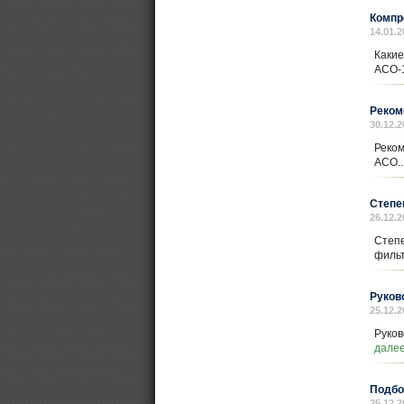
Компр
14.01.2
Какие
АСО-1
Реком
30.12.2
Реко
АСО..
Степе
26.12.2
Степе
фильт
Руков
25.12.2
Руков
дале
Подбо
25.12.2