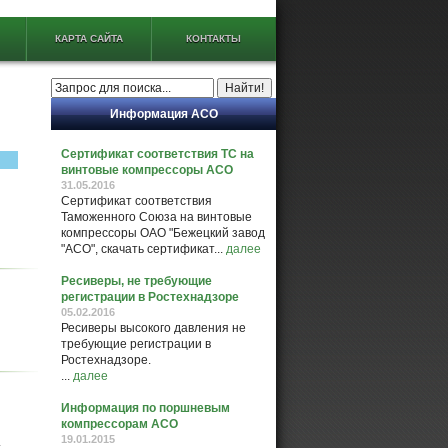
КАРТА САЙТА
КОНТАКТЫ
Информация АСО
Сертификат соответствия ТС на
винтовые компрессоры АСО
31.05.2016
Сертификат соответствия
Таможенного Союза на винтовые
компрессоры ОАО "Бежецкий завод
"АСО", скачать сертификат...
далее
Ресиверы, не требующие
регистрации в Ростехнадзоре
05.02.2016
Ресиверы высокого давления не
требующие регистрации в
Ростехнадзоре.
...
далее
Информация по поршневым
компрессорам АСО
19.01.2015
.