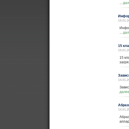
...
дал
Инфор
19.01.2
Инфор
...
дал
15 кл
19.01.2
15 кл
загря
Завис
14.01.2
Завис
дале
Абраз
14.01.2
Абраз
аппар