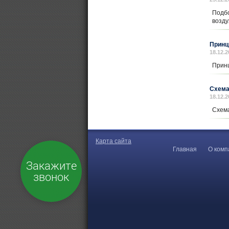
Подбо
возду
Принц
18.12.2
Принц
Схема
18.12.2
Схема
Карта сайта
Главная
О комп
Закажите
звонок