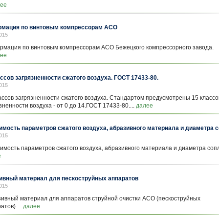
ее
мация по винтовым компрессорам АСО
015
мация по винтовым компрессорам АСО Бежецкого компрессорного завода.
ее
ассов загрязненности сжатого воздуха. ГОСТ 17433-80.
015
ассов загрязненности сжатого воздуха. Стандартом предусмотрены 15 классо
зненности воздуха - от 0 до 14.ГОСТ 17433-80....
далее
имость параметров сжатого воздуха, абразивного материала и диаметра 
015
имость параметров сжатого воздуха, абразивного материала и диаметра сопл
е
ивный материал для пескоструйных аппаратов
015
ивный материал для аппаратов струйной очистки АСО (пескоструйных
атов)....
далее