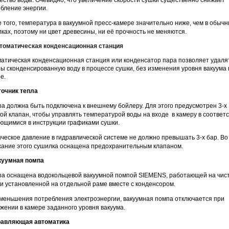
бление энергии.
 того, температура в вакуумной пресс-камере значительно ниже, чем в обыч
ках, поэтому ни цвет древесины, ни её прочность не меняются.
томатическая конденсационная станция
атическая конденсационная станция или конденсатор пара позволяет удаля
ы сконденсированную воду в процессе сушки, без изменения уровня вакуума 
е.
точник тепла
а должна быть подключена к внешнему бойлеру. Для этого предусмотрен 3-х
ой клапан, чтобы управлять температурой воды на входе в камеру в соответ
ющимися в инструкции графиками сушки.
ческое давление в гидравлической системе не должно превышать 3-х бар. Во
ание этого сушилка оснащена предохранительным клапаном.
куумная помпа
а оснащена водокольцевой вакуумной помпой SIEMENS, работающей на чис
 и установленной на отдельной раме вместе с конденсором.
меньшения потребления электроэнергии, вакуумная помпа отключается при
жении в камере заданного уровня вакуума.
равляющая автоматика