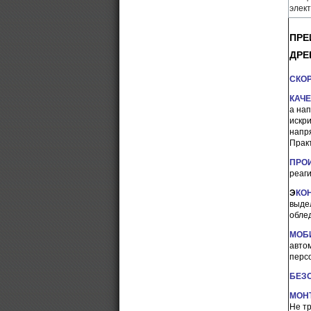
элек
ПРЕ
ДРЕ
СКО
КАЧ
а на
искр
напр
Прак
ПРО
реаг
Э
КО
выде
обле
МОБ
авто
перс
БЕЗ
МОН
Не т