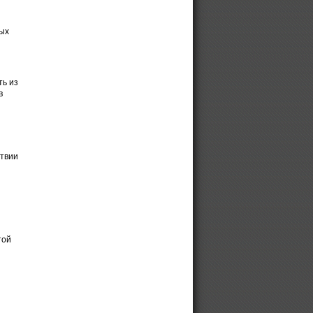
ных
ть из
в
ствии
той