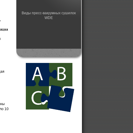
Виды пресс-вакуумных сушилок
WDE
ь
ляция
я
щая
и
и
ины
ло 10