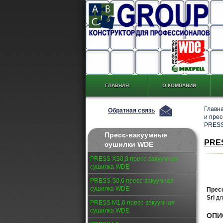
ГЛАВНАЯ
О КОМПАНИИ
Главн
Обратная связь
и пре
PRESS
Пресс-вакуумные
PRES
сушилки WDE
PRESS XS0,3 пресс-вакуумная
сушилка WDE
PRESS S0,6 пресс-вакуумная
сушилка WDE
Прес
Srl
дл
PRESS M1,6 пресс-вакуумная
сушилка WDE
ОПИ