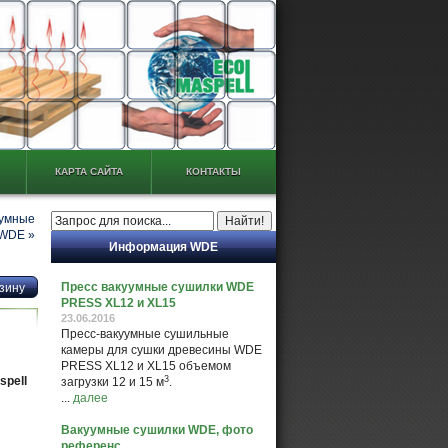
КАРТА САЙТА
КОНТАКТЫ
умные
 WDE
»
Информация WDE
Пресс вакуумные сушилки WDE
PRESS XL12 и XL15
23.06.2016
Пресс-вакуумные сушильные
камеры для сушки древесины WDE
PRESS XL12 и XL15 объемом
3
pell
загрузки 12 и 15 м
.
...
далее
Вакуумные сушилки WDE, фото
референс