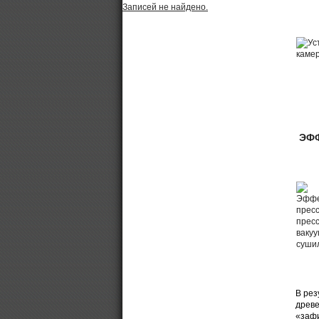
Записей не найдено.
ЭФ
В рез
древе
«зафи