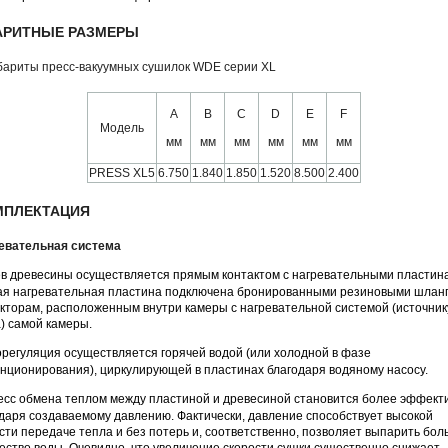
АРИТНЫЕ РАЗМЕРЫ
A
B
C
D
E
F
Модель
мм
мм
мм
мм
мм
мм
PRESS XL5
6.750
1.840
1.850
1.520
8.500
2.400
МПЛЕКТАЦИЯ
евательная система
в древесины осуществляется прямым контактом с нагревательными пластин
я нагревательная пластина подключена бронированными резиновыми шланг
кторам, расположенным внутри камеры с нагревательной системой (источник
) самой камеры.
регуляция осуществляется горячей водой (или холодной в фазе
нционирования), циркулирующей в пластинах благодаря водяному насосу.
сс обмена теплом между пластиной и древесиной становится более эффек
даря создаваемому давлению. Фактически, давление способствует высокой
сти передаче тепла и без потерь и, соответственно, позволяет выпарить бо
ество воды. Очевидно, что увеличение скорости сушки существенно снижает