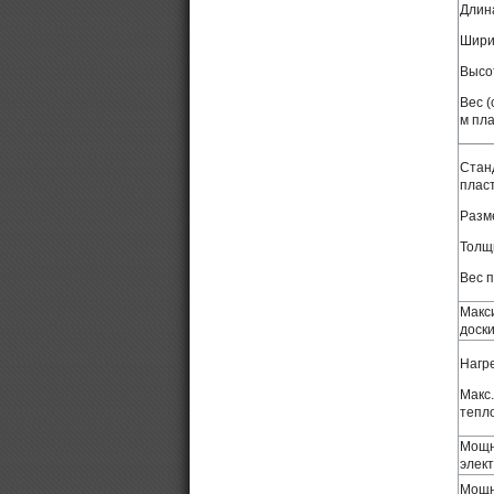
Длин
Шири
Высо
Вес (
м пла
Стан
плас
Разм
Толщ
Вес 
Макс
доск
Нагр
Макс.
тепл
Мощн
элек
Мощн