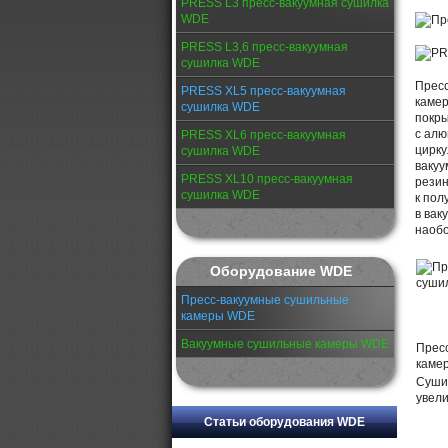
PRESS L3 пресс-вакуумная сушилка
WDE
PRESS L3,6 пресс-вакуумная
сушилка WDE
Пресс
PRESS XL5 пресс-вакуумная
камер
сушилка WDE
покры
с алю
PRESS XL6 пресс-вакуумная
цирку
сушилка WDE
вакуу
PRESS XL10 пресс-вакуумная
резин
сушилка WDE
к пол
в вак
наобо
Оборудование WDE
Пресс-вакуумные сушильные
камеры WDE
Вакуумные сушильные камеры WDE
Прес
камер
Суши
увели
Статьи оборудования WDE