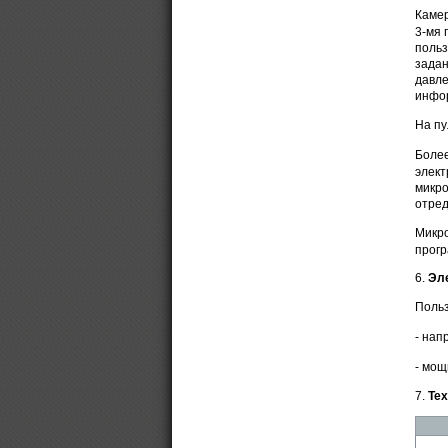
Камер
3-мя 
польз
задан
давле
инфор
На пу
Более
элект
микро
отред
Микро
прогр
6.
Эл
Польз
- нап
- мощ
7.
Те