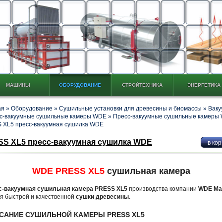
МАШИНЫ
ОБОРУДОВАНИЕ
СТРОЙТЕХНИКА
ЭНЕРГЕТИКА
ая
»
Оборудование
»
Сушильные установки для древесины и биомассы
»
Ваку
сс-вакуумные сушильные камеры WDE
»
Пресс-вакуумные сушильные камеры
 XL5 пресс-вакуумная сушилка WDE
S XL5 пресс-вакуумная сушилка WDE
WDE PRESS XL5
сушильная камера
с-вакуумная сушильная камера PRESS XL5
производства компании
WDE Mas
я быстрой и качественной
сушки древесины
.
САНИЕ СУШИЛЬНОЙ КАМЕРЫ PRESS XL5