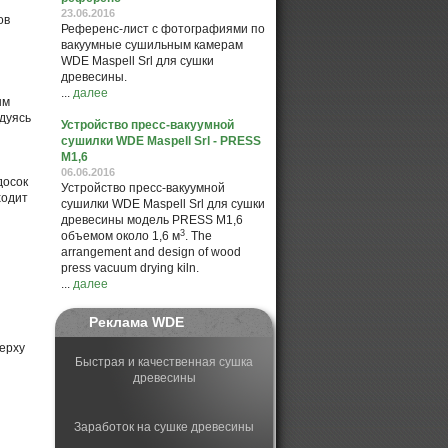
23.06.2016
Референс-лист с фотографиями по
вакуумные сушильным камерам
WDE Maspell Srl для сушки
древесины.
...
далее
ым
дуясь
Устройство пресс-вакуумной
сушилки WDE Maspell Srl - PRESS
M1,6
06.06.2016
досок
Устройство пресс-вакуумной
ходит
сушилки WDE Maspell Srl для сушки
древесины модель PRESS M1,6
3
объемом около 1,6 м
. The
arrangement and design of wood
press vacuum drying kiln.
...
далее
Реклама WDE
верху
Быстрая и качественная сушка
древесины
Заработок на сушке древесины