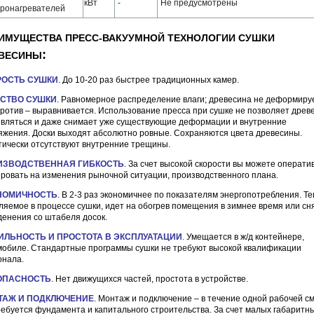
кВт
-
Не предусмотрены
тронагревателей
ИМУЩЕСТВА ПРЕСС-ВАКУУМНОЙ ТЕХНОЛОГИИ СУШКИ
:
ВЕСИНЫ
РОСТЬ СУШКИ
. До 10-20 раз быстрее традиционных камер.
ЕСТВО СУШКИ
. Равномерное распределение влаги; древесина не деформиру
против – выравнивается. Использование пресса при сушке не позволяет древ
ивляться и даже снимает уже существующие деформации и внутренние
яжения. Доски выходят абсолютно ровные. Сохраняются цвета древесины.
тически отсутствуют внутренние трещины.
ИЗВОДСТВЕННАЯ ГИБКОСТЬ
. За счет высокой скорости вы можете операти
ировать на изменения рыночной ситуации, производственного плана.
НОМИЧНОСТЬ
. В 2-3 раз экономичнее по показателям энергопотребления. Те
ляемое в процессе сушки, идет на обогрев помещения в зимнее время или сн
денения со штабеля досок.
ИЛЬНОСТЬ И ПРОСТОТА В ЭКСПЛУАТАЦИИ
.
Умещается в ж/д контейнере,
мобиле. Стандартные программы сушки не требуют высокой квалификации
онала.
ОПАСНОСТЬ
. Нет движущихся частей, простота в устройстве.
ТАЖ И ПОДКЛЮЧЕНИЕ
. Монтаж и подключение – в течение одной рабочей с
ребуется фундамента и капитального строительства. За счет малых габаритн