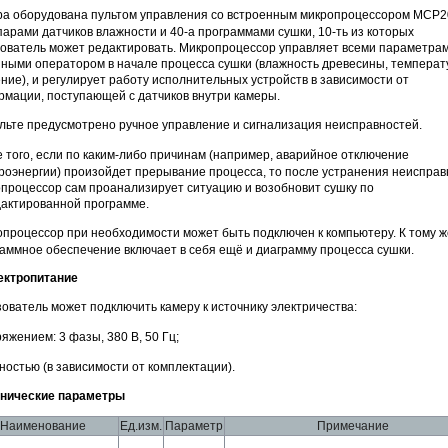
а оборудована пультом управления со встроенным микропроцессором МСР2
парами датчиков влажности и 40-а программами сушки, 10-ть из которых
ователь может редактировать. Микропроцессор управляет всеми параметрам
ными оператором в начале процесса сушки (влажность древесины, температ
ние), и регулирует работу исполнительных устройств в зависимости от
мации, поступающей с датчиков внутри камеры.
льте предусмотрено ручное управление и сигнализация неисправностей.
 того, если по каким-либо причинам (например, аварийное отключение
роэнергии) произойдет прерывание процесса, то после устранения неисправ
процессор сам проанализирует ситуацию и возобновит сушку по
актированной программе.
процессор при необходимости может быть подключен к компьютеру. К тому ж
аммное обеспечение включает в себя ещё и диаграмму процесса сушки.
ектропитание
ователь может подключить камеру к источнику электричества:
ряжением: 3 фазы, 380 В, 50 Гц;
ностью (в зависимости от комплектации).
хнические параметры
Наименование
Ед.изм.
Параметр
Примечание