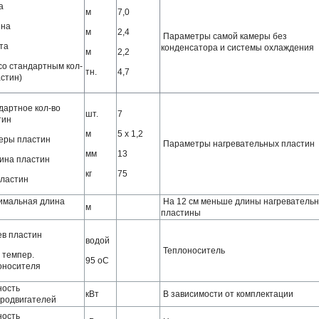
а
м
7,0
на
м
2,4
Параметры самой камеры без
та
конденсатора и системы охлаждения
м
2,2
со стандартным кол-
тн.
4,7
стин)
дартное кол-во
шт.
7
тин
м
5 х 1,2
еры пластин
Параметры нагревательных пластин
мм
13
ина пластин
кг
75
пластин
имальная длина
На 12 см меньше длины нагреватель
м
и
пластины
ев пластин
водой
Теплоноситель
 темпер.
95 оС
оносителя
ость
кВт
В зависимости от комплектации
тродвигателей
ость