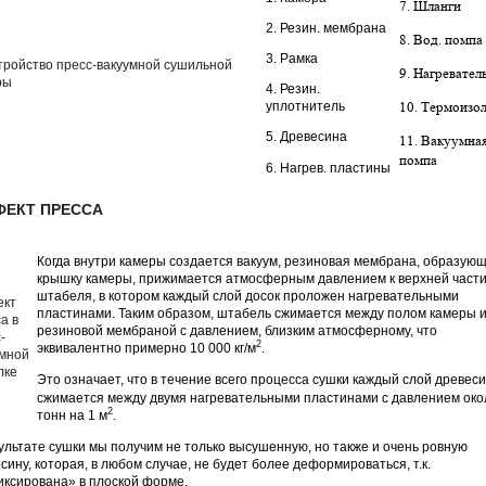
7. Шланги
2. Резин. мембрана
8. Вод. помпа
3. Рамка
9. Нагревател
4. Резин.
уплотнитель
10. Термоизо
5. Древесина
11. Вакуумна
помпа
6. Нагрев. пластины
ФЕКТ ПРЕССА
Когда внутри камеры создается вакуум, резиновая мембрана, образую
крышку камеры, прижимается атмосферным давлением к верхней част
штабеля, в котором каждый слой досок проложен нагревательными
пластинами. Таким образом, штабель сжимается между полом камеры 
резиновой мембраной с давлением, близким атмосферному, что
2
эквивалентно примерно 10 000 кг/м
.
Это означает, что в течение всего процесса сушки каждый слой древес
сжимается между двумя нагревательными пластинами с давлением око
2
тонн на 1 м
.
ультате сушки мы получим не только высушенную, но также и очень ровную
сину, которая, в любом случае, не будет более деформироваться, т.к.
ксирована» в плоской форме.