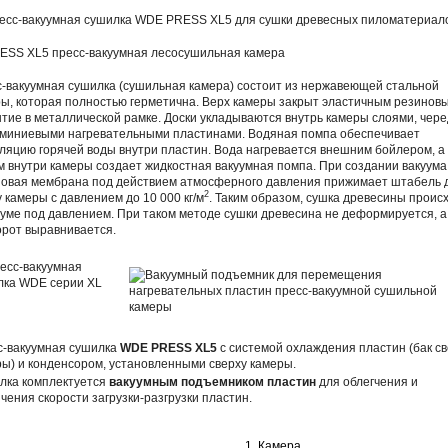
-вакуумная сушилка (сушильная камера) состоит из нержавеющей стальной
ы, которая полностью герметична. Верх камеры закрыт эластичным резинов
тие в металлической рамке. Доски укладываются внутрь камеры слоями, чере
миниевыми нагревательными пластинами. Водяная помпа обеспечивает
ляцию горячей воды внутри пластин. Вода нагревается внешним бойлером, а
м внутри камеры создает жидкостная вакуумная помпа. При создании вакуума
овая мембрана под действием атмосферного давления прижимает штабель 
2
у камеры с давлением до 10 000 кг/м
. Таким образом, сушка древесины проис
ууме под давлением. При таком методе сушки древесина не деформируется, а
рот выравнивается.
с-вакуумная сушилка
WDE PRESS XL5
с системой охлаждения пластин (бак с
ы) и конденсором, установленными сверху камеры.
лка комплектуется
вакуумным подъемником пластин
для облегчения и
чения скорости загрузки-разгрузки пластин.
1. Камера