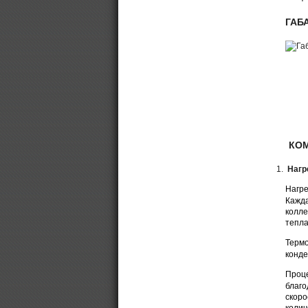
ГАБ
КО
Нагр
Нагре
Кажда
колле
тепла
Термо
конде
Проце
благо
скоро
колич