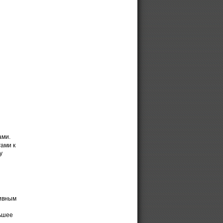
ами.
ами к
у
тивным
льшее