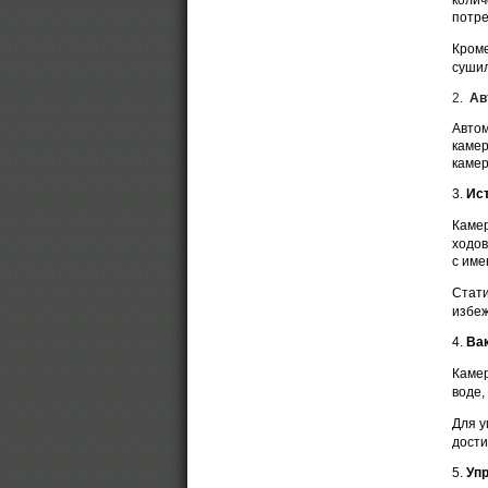
потре
Кроме
сушил
2.
Ав
Автом
камер
камер
3.
Ис
Камер
ходов
с име
Стати
избеж
4.
Ва
Камер
воде,
Для у
дости
5.
Уп