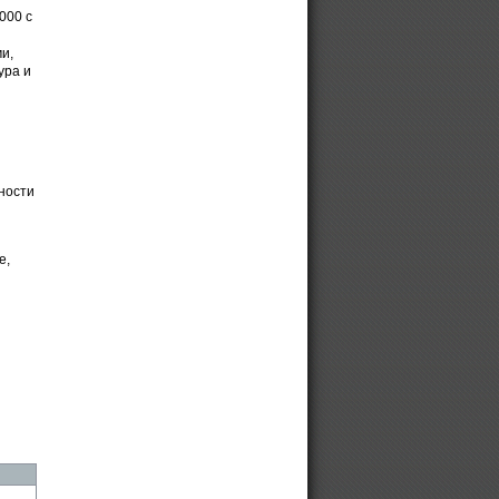
000 с
и,
ура и
ности
е,