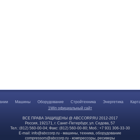
ании
Машины
Оборудование
Стройтехника
Энергетика
Карт
1Win официальный сайт
ВСЕ ПРАВА ЗАЩИЩЕНЫ @ ABCCORP.RU 2012-2017
Россия, 192171, г. Санкт-Петербург, ул. Седова, 57
Тел.: (812) 560-00-04; Факс: (812) 560-00-80; Моб.: +7 931 306-33-30
E-mail:
info@abccorp.ru
- машины, техника, оборудование
compressors@abccorp.ru
- компрессоры, ресиверы