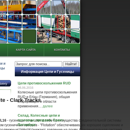
КАРТА САЙТА
КОНТАКТЫ
и и
ицы
Информация Цепи и Гусеницы
Цепи противоскольжения RUD
08.06.2016
Колесные цепи противоскольжения
RUD и Erlau (Германия), общая
te - Clark Tracks
информация и области
применения....
далее
Склад. Колесные цепи и
гусеницы, продажа. Санкт-
 FL16
- гусеницы сочетают в себе преимущества соединительной системы
Петербург
ом гусеничных звеньев - "Flotation" обеспечивающих хорошее сцепление и
27.01.2016
 подвижные звенья снижают давление на почву. Соединительная система