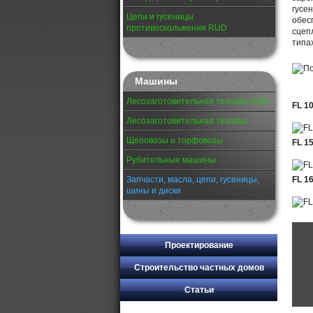
Цепи и гусеницы
противоскольжения RUD
Машины
Лесозаготовительная техника HSM
FL 1
Лесозаготовительная техника
Щеповозы и торфовозы
FL 1
Рубительные машины
Запчасти, масла, цепи, гусеницы,
FL 1
шины и диски
Проектирование
Строительство частных домов
Статьи