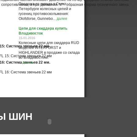
Продажа со склада в Санкт-
т сопротивление, а при движении "V" - образная форма гусеничного звена
Петербурге колесных цепей и
гусениц противоскольжения:
Olofsforse, Gunnebo...
далее
Цепи для скиддера купить
Владивосток
15.01.2016
Колесные цепи для скиддера RUD
 15: Система звеньев 22 мм.
моделей INTERFORST и
HIGHLANDER в продаже со склада
во Владивостоке.
 16: Система звеньев 22 мм.
...
далее
Ы ШИН