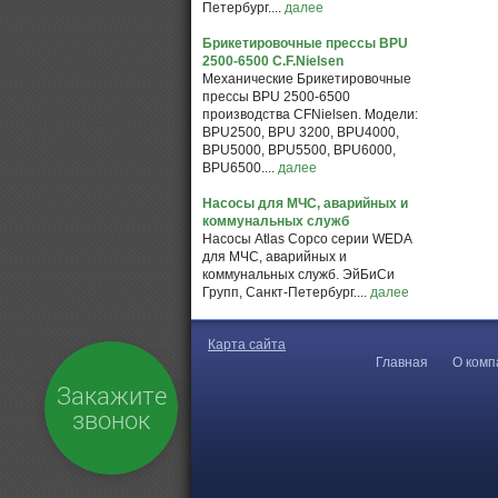
Петербург....
далее
Брикетировочные прессы BPU
2500-6500 C.F.Nielsen
Механические Брикетировочные
прессы BPU 2500-6500
производства CFNielsen. Модели:
BPU2500, BPU 3200, BPU4000,
BPU5000, BPU5500, BPU6000,
BPU6500....
далее
Насосы для МЧС, аварийных и
коммунальных служб
Насосы Atlas Copco серии WEDA
для МЧС, аварийных и
коммунальных служб. ЭйБиСи
Групп, Санкт-Петербург....
далее
Карта сайта
Главная
О комп
Закажите
звонок