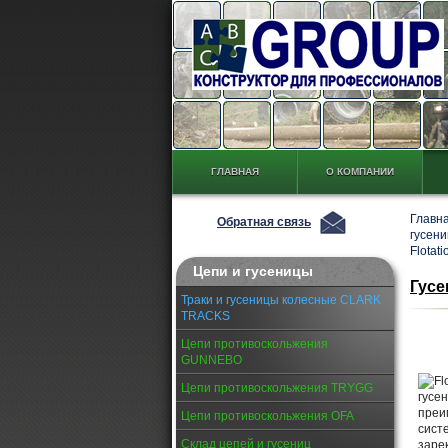
ГЛАВНАЯ
О КОМПАНИИ
Главн
Обратная связь
гусен
Flotati
Цепи и гусеницы
Гусе
Траки и гусеницы колесные CLARK
TRACKS
Цепи противоскольжения
GUNNEBO
Цепи противоскольжения TRYGG
Цепи противоскольжения OFA
Склад цепей и гусениц