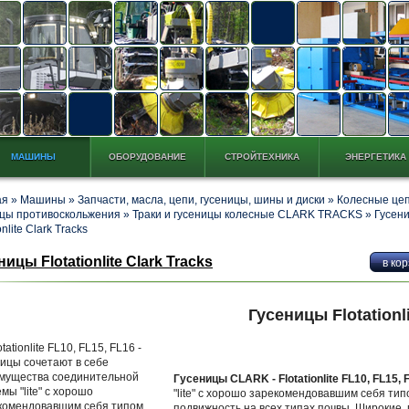
МАШИНЫ
ОБОРУДОВАНИЕ
СТРОЙТЕХНИКА
ЭНЕРГЕТИКА
ая
»
Машины
»
Запчасти, масла, цепи, гусеницы, шины и диски
»
Колесные цеп
ицы противоскольжения
»
Траки и гусеницы колесные CLARK TRACKS
»
Гусен
onlite Clark Tracks
ницы Flotationlite Clark Tracks
Гусеницы Flotationli
Гусеницы CLARK - Flotationlite FL10, FL15,
"lite" с хорошо зарекомендовавшим себя тип
подвижность на всех типах почвы. Широкие,