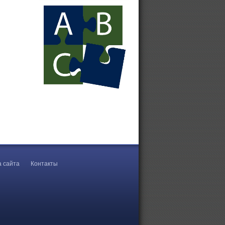
Колесные цепи
противоскольжения Gunnebo
Противобуксовочные цепи
Цепи на автомобильные шины
Цепи на колеса
Цепи противоскольжения для
грузовиков
а сайта
Контакты