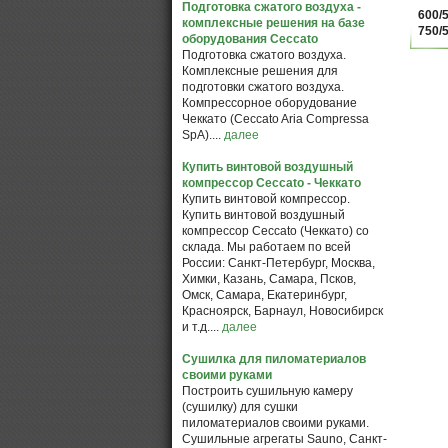
Подготовка сжатого воздуха -
600/5
комплексные решения на базе
750/5
оборудования Ceccato
Подготовка сжатого воздуха.
Комплексные решения для
подготовки сжатого воздуха.
Компрессорное оборудование
Чеккато (Ceccato Aria Compressa
SpA)....
далее
Купить винтовой воздушный
компрессор Ceccato - Чеккато
Купить винтовой компрессор.
Купить винтовой воздушный
компрессор Ceccato (Чеккато) со
склада. Мы работаем по всей
России: Санкт-Петербург, Москва,
Химки, Казань, Самара, Псков,
Омск, Самара, Екатеринбург,
Красноярск, Барнаул, Новосибирск
и т.д....
далее
Сушилка для пиломатериалов
своими руками
Построить сушильную камеру
(сушилку) для сушки
пиломатериалов своими руками.
Сушильные агрегаты Sauno, Санкт-