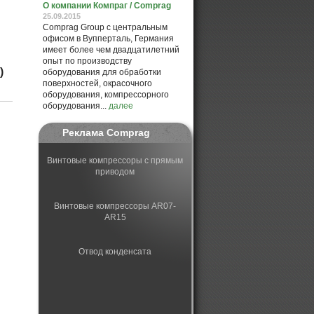
О компании Компраг / Comprag
25.09.2015
Comprag Group с центральным
офисом в Вупперталь, Германия
имеет более чем двадцатилетний
опыт по производству
)
оборудования для обработки
поверхностей, окрасочного
оборудования, компрессорного
оборудования...
далее
Реклама Comprag
Винтовые компрессоры с прямым
приводом
Винтовые компрессоры AR07-
AR15
Отвод конденсата