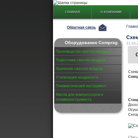
ГЛАВНАЯ
О КОМПАНИИ
Главн
Обратная связь
Схем
Оборудование Comprag
31.05.
Производство сжатого воздуха
Подготовка сжатого воздуха
Хранение сжатого воздуха
Схем
Comp
Утилизация конденсата
Пневматический инструмент
Масла для компрессоров и
пневмоинструмента
Стан
Доохл
Осуши
Сепа