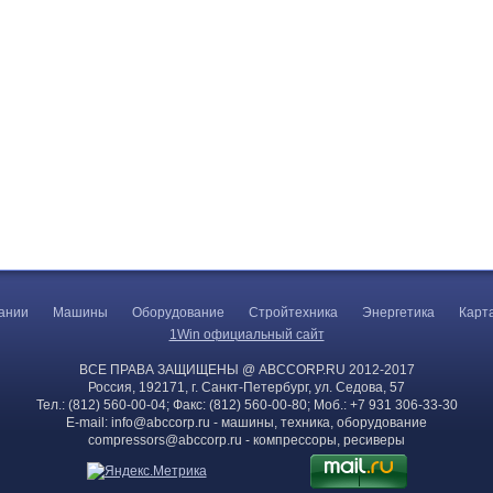
ании
Машины
Оборудование
Стройтехника
Энергетика
Карт
1Win официальный сайт
ВСЕ ПРАВА ЗАЩИЩЕНЫ @ ABCCORP.RU 2012-2017
Россия, 192171, г. Санкт-Петербург, ул. Седова, 57
Тел.: (812) 560-00-04; Факс: (812) 560-00-80; Моб.: +7 931 306-33-30
E-mail:
info@abccorp.ru
- машины, техника, оборудование
compressors@abccorp.ru
- компрессоры, ресиверы