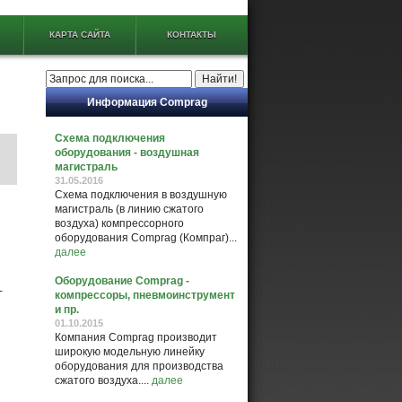
КАРТА САЙТА
КОНТАКТЫ
Информация Comprag
Схема подключения
оборудования - воздушная
магистраль
31.05.2016
Схема подключения в воздушную
магистраль (в линию сжатого
воздуха) компрессорного
оборудования Comprag (Компраг)...
далее
Оборудование Comprag -
-
компрессоры, пневмоинструмент
и пр.
01.10.2015
Компания Comprag производит
широкую модельную линейку
оборудования для производства
сжатого воздуха....
далее